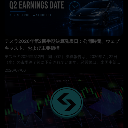
テスラ2026年第2四半期決算発表日：公開時間、ウェブ
キャスト、および主要指標
テスラの2026年第2四半期（Q2）決算報告は、2026年7月22日
（水）の市場終了後に予定されています。経営陣は、米国中部時
間午後4時30分 / 東部時間午後5時30分からライブのQ&Aウェブキ
2026/07/06
ャストを主催する予定です。第2四半期のアップデートとウェブキ
ャストは、テスラのインベスター・リレーションズ（IR）ウェブ
サイトを通じて提供され、終了後にはアーカイブの再生が期待さ
れています。
これは単なる通常のテスラの決算発表日ではありま
せん。テスラはすでに予想を上回る納車実績を報告しています。
2026年第2四半期において、同社は451,758台の車両を生産し、
480,126台を納車、13.5 GWhのエネルギー貯蔵製品を展開しまし
た。
トレーダーにとっての重要な疑問は、テスラがより多くの車
両を納車したかどうかではありません。それはすでに知られてい
ます。本当の疑問は、その納車が十分に有益であったかどうか、