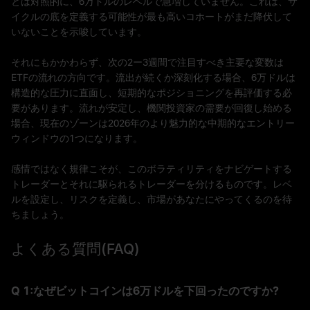
とは対照的に、6万ドルのレベルで急増していません。これは、サ
イクルの底を定義する可能性が最も高いコホートがまだ降伏して
いないことを示唆しています。
それにもかかわらず、次の2ー3週間で注目すべき主要な変数は
ETFの流れの方向です。流出が続くか深刻化する場合、6万ドルは
構造的な圧力に直面し、短期的なポジショニングを再評価する必
要があります。流れが安定し、機関投資家の需要が回復し始める
場合、現在のゾーンは2026年のより魅力的な中期的なエントリー
ウィンドウの1つになります。
感情ではなく規律こそが、このボラティリティをナビゲートする
トレーダーとそれに駆られるトレーダーを分けるものです。レベ
ルを設定し、リスクを定義し、市場があなたにやってくるのを待
ちましょう。
よくある質問(FAQ)
Q 1:なぜビットコインは6万ドルを下回ったのですか?