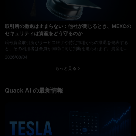
取引所の撤退は止まらない：他社が閉じるとき、MEXCの
セキュリティは資産をどう守るのか
暗号資産取引所がサービス終了や特定市場からの撤退を発表する
と、その利用者は全員が同時に同じ判断を迫られます。資産をど
こへ移すのか。そして、預ける前に次のプラットフォームをどう
2026/08/04
見極めるのか。 確認すべき項目は、どの場合もほとんど変わりま
せん。 顧客の資産は全額が裏づけられているか。 いつでも出金で
もっと見る
きるか。 取引には実際どれだけのコストがかかるのか。 そして、
深夜3時にトラブルが起きたとき、応じてくれ
Quack AI の最新情報