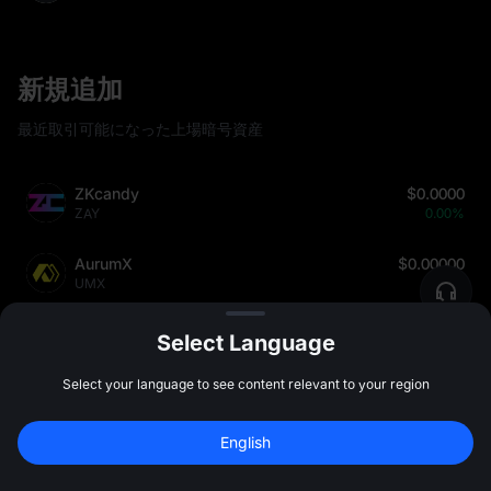
新規追加
最近取引可能になった上場暗号資産
ZKcandy
$0.0000
ZAY
0.00%
AurumX
$0.00000
UMX
0.00%
JMDT
$0.9299
Select Language
JMDT
+271.96%
Select your language to see content relevant to your region
xPayLink
$0.362
XPLK
+158.57%
新規登録して 
10,000 USDT
 の先物ボーナス
English
を受け取ろう
新規登録
47:59:46
Catecoin
$0.034405