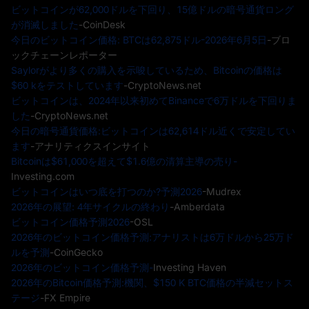
ビットコインが62,000ドルを下回り、15億ドルの暗号通貨ロング
が消滅しました
-CoinDesk
今日のビットコイン価格: BTCは62,875ドル-2026年6月5日
-ブロ
ックチェーンレポーター
Saylorがより多くの購入を示唆しているため、Bitcoinの価格は
$60 kをテストしています
-CryptoNews.net
ビットコインは、2024年以来初めてBinanceで6万ドルを下回りま
した
-CryptoNews.net
今日の暗号通貨価格:ビットコインは62,614ドル近くで安定してい
ます
-アナリティクスインサイト
Bitcoinは$61,000を超えて$1.6億の清算主導の売り-
Investing.com
ビットコインはいつ底を打つのか?予測2026
-Mudrex
2026年の展望: 4年サイクルの終わり
-Amberdata
ビットコイン価格予測2026
-OSL
2026年のビットコイン価格予測:アナリストは6万ドルから25万ド
ルを予測
-CoinGecko
2026年のビットコイン価格予測-
Investing Haven
2026年のBitcoin価格予測:機関、$150 K BTC価格の半減セットス
テージ
-FX Empire