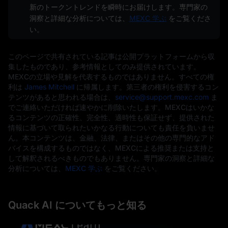
新のトークントレンドを瞬時にお届けします。専門家の
洞察と詳細な分析については、
MEXC 学ぶ
をご覧くださ
い。
このページで共有されている記事は公開プラットフォームから収
集したものであり、参考情報としてのみ提供されています。
MEXCの立場や見解を代表するものではありません。すべての権
利は
James Mitchell
に帰属します。第三者の権利を侵害するコン
テンツがあると思われる場合は、
service@support.mexc.com
ま
でご連絡いただければ速やかに削除いたします。MEXCはいかな
るコンテンツの正確性、完全性、適時性も保証せず、提供された
情報に基づいて取られたいかなる行動についても責任を負いませ
ん。本コンテンツは、金融、法律、またはその他の専門的なアド
バイスを構成するものではなく、MEXCによる推奨または支持と
して解釈されるべきものでもありません。専門家の洞察と詳細な
分析については、
MEXC 学ぶ
をご覧ください。
Quack AI についてもっと知る