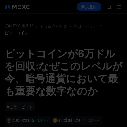
GOLD(X
暗号資産を購入
市場
現物
新規登録
先物取引
SPCX
SPCX
CASHCA
HFT
UNITREE
MEXC 取引所
/
暗号資産パルス
/
注目トピック
/
Unitre
ビットコインが6万ドルを回収:なぜこのレベルが今、暗号通貨において最も重要な数字なのか
GOLD(X
SPCX
ビットコインが6万ドル
CASHCA
HFT
を回収:なぜこのレベルが
UNITREE
Unitre
今、暗号通貨において最
も重要な数字なのか
#注目トピック
Q
$0.023135
+6.40%
BTC
$64,324.51
-0.30%