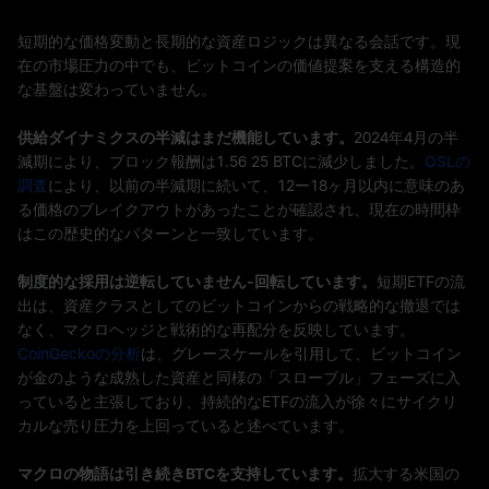
短期的な価格変動と長期的な資産ロジックは異なる会話です。現
在の市場圧力の中でも、ビットコインの価値提案を支える構造的
な基盤は変わっていません。
供給ダイナミクスの半減はまだ機能しています。
2024年4月の半
減期により、ブロック報酬は1.56 25 BTCに減少しました。
OSLの
調査
により、以前の半減期に続いて、12ー18ヶ月以内に意味のあ
る価格のブレイクアウトがあったことが確認され、現在の時間枠
はこの歴史的なパターンと一致しています。
制度的な採用は逆転していません-回転しています。
短期ETFの流
出は、資産クラスとしてのビットコインからの戦略的な撤退では
なく、マクロヘッジと戦術的な再配分を反映しています。
CoinGeckoの分析
は、グレースケールを引用して、ビットコイン
が金のような成熟した資産と同様の「スローブル」フェーズに入
っていると主張しており、持続的なETFの流入が徐々にサイクリ
カルな売り圧力を上回っていると述べています。
マクロの物語は引き続きBTCを支持しています。
拡大する米国の