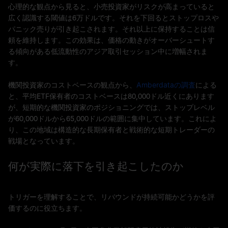
心理的な観点から見ると、小売投資家がリスクが高まっていると
広く認識する閾値は6万ドルです。それを下回るとストップロスや
パニック売りが引き起こされます。それ以上に保持することは信
頼を維持します。この効果は、価格の動きがオーバーシュートす
る傾向がある低流動性のアジア取引セッション中に増幅されま
す。
機関投資家のコストベースの観点から、
Amberdataの調査
による
と、平均ETF保有者のコストベースは80,000ドル近くにあります
が、短期的な機関投資家のポジショニングでは、ストップレベル
が60,000ドルから65,000ドルの範囲に集中しています。これによ
り、この地域は構造的な長期保有者と戦術的な短期トレーダーの
戦場となっています。
何が実際に落下を引き起こしたのか
トリガーを理解することで、リバウンドが持続可能かどうかを評
価するのに役立ちます。