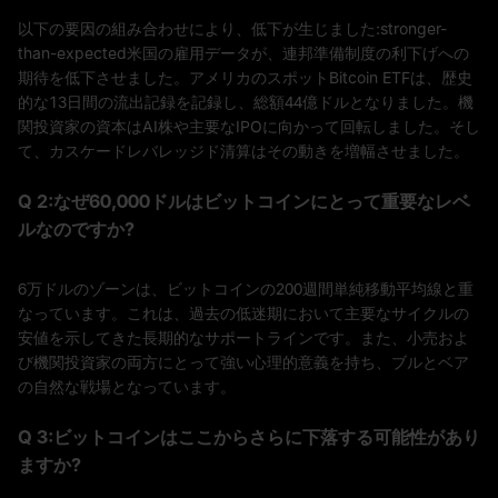
以下の要因の組み合わせにより、低下が生じました:stronger-
than-expected米国の雇用データが、連邦準備制度の利下げへの
期待を低下させました。アメリカのスポットBitcoin ETFは、歴史
的な13日間の流出記録を記録し、総額44億ドルとなりました。機
関投資家の資本はAI株や主要なIPOに向かって回転しました。そし
て、カスケードレバレッジド清算はその動きを増幅させました。
Q 2:なぜ60,000ドルはビットコインにとって重要なレベ
ルなのですか?
6万ドルのゾーンは、ビットコインの200週間単純移動平均線と重
なっています。これは、過去の低迷期において主要なサイクルの
安値を示してきた長期的なサポートラインです。また、小売およ
び機関投資家の両方にとって強い心理的意義を持ち、ブルとベア
の自然な戦場となっています。
Q 3:ビットコインはここからさらに下落する可能性があり
ますか?