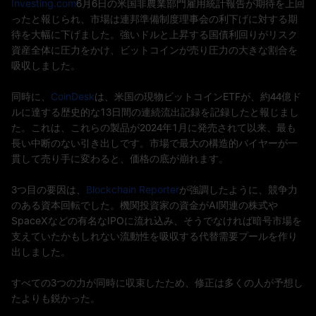
Investing.com
6月6日の米国非農業部門雇用統計報告が期待を上回
ったと報じられ、市場は連邦準備制度理事会の利下げに対する期
待を大幅に下げました。強いドルと上昇する国債利回りがリスク
資産全体に圧力をかけ、ビットコインが売り圧力の大きな割合を
吸収しました。
同時に、
CoinDesk
は、米国の現物ビットコインETFが、約44億ド
ルに達する歴史的な13日間の連続流出記録を記録したと報じまし
た。これは、これらの製品が2024年1月に発売されて以来、最も
長い中断のない引き出しです。市場で最大の構造的バイヤーが一
貫して売り手に変わると、価格の底が崩れます。
3つ目の要因は、
Blockchain Reporter
が強調したように、競争力
のある資本回転でした。機関投資家の資金がAI関連の株式や
SpaceXなどの有名なIPOに流れ込み、そうでなければ暗号市場を
支えていたかもしれない流動性を吸収する代替需要プールを作り
出しました。
すべての3つの力が同時に収束したため、修正は多くの人が予想し
たよりも鋭かった。