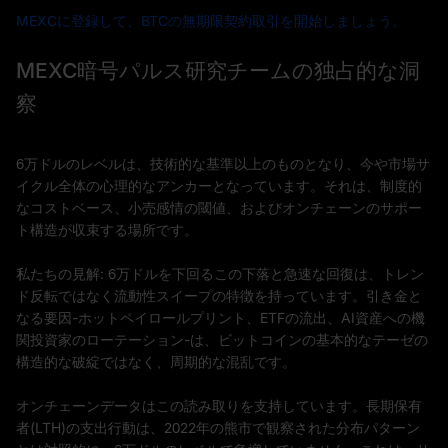
MEXCに登録して、BTCの無期限契約取引を開始しましょう。
MEXC暗号パルス研究チームの独占的な洞
察
6万ドルのレベルは、技術的な基準以上のものとなり、今や市場サ
イクル全体の心理的なアンカーとなっています。それは、制度的
なコストベース、小売感情の閾値、およびオンチェーンのサポー
ト構造が収束する場所です。
私たちの見解: 6万ドルを下回るこの下落と急速な回復は、トレン
ド反転ではなく流動性スイープの特徴を持っています。引き金と
なる要因-ホットペイロールプリント、ETFの流出、AI資産への機
関投資家のローテーション-は、ビットコインの基本的なテーゼの
構造的な破綻ではなく、周期的な混乱です。
オンチェーンデータはこの読み取りを支持しています。長期保有
者(LTH)の支出行動は、2022年の熊市で観察された分布パターン