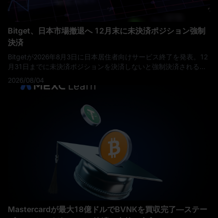
エネルギー貯蔵の成長がテスラのより広いストーリーをサポート
できるかどうか、そして経営陣がAI、自動運転、ロボタクシーへ
の投資が単なる「物語」から測定可能なビジネスの進歩へと移行
Bitget、日本市場撤退へ 12月末に未決済ポジション強制
していることを示せるかどうかです。
決済
Bitgetが2026年8月3日に日本居住者向けサービス終了を発表。12
月31日までに未決済ポジションを決済しないと強制決済されるた
め、資産保有者は期限までの対応が必要です。
2026/08/04
Mastercardが最大18億ドルでBVNKを買収完了—ステー