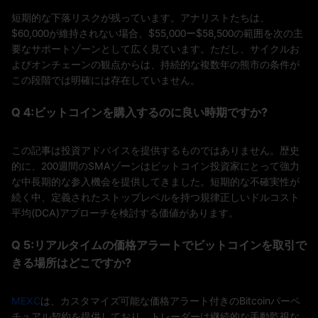
短期的な下落リスクが残っています。アナリストたちは、
$60,000が維持されない場合、$55,000ー$58,500の範囲を次の主
要なサポートゾーンとして広く見ています。ただし、サイクルお
よびオンチェーンの観点からは、持続的な複数年の熊市の条件が
この段階では明確には存在していません。
Q 4:ビットコインを購入するのに良い時期ですか?
この記事は投資アドバイスを提供するものではありません。歴史
的に、200週間のSMAゾーンはビットコイン投資家にとって強力
な中長期的な参入機会を提供してきました。短期的な不確実性が
続く中、定義されたストップレベルを持つ規律正しいドルコスト
平均(DCA)アプローチを検討する価値があります。
Q 5:リアルタイムの価格アラートでビットコインを取引で
きる場所はどこですか?
MEXC
は、カスタマイズ可能な価格アラート付きのBitcoinパーペ
チュアル契約を提供しており、トレーダーは継続的な手動監視な