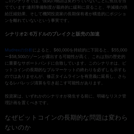
このシナリオでは、強気の物語は変わっていないことに焦点を当
てています:連邦準備制度が最終的に緩和に戻ること、半減後の供
給圧縮効果、そして機関投資家の長期保有者が構造的にポジショ
ンを離れていないという事実です。
シナリオ2: 6万ドルのブレイクと販売の加速
Mudrexの分析
によると、$60,000を持続的に下回ると、$55,000
ー$58,500のゾーンが露出する可能性が高く、これは別の歴史的
に重要なサポートバンドに合致しています。このシナリオは、ビ
ットコインの長期的なブルマーケットの終わりを必ずしも示すも
のではありませんが、修正タイムラインを有意義に延長し、さら
なるレバレッジ清算を引き起こす可能性があります。
投資家は、いずれかのシナリオが発生する前に、明確なリスク管
理計画を置くべきです。
なぜビットコインの長期的な問題は変わら
ないのか