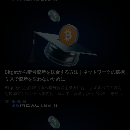
Bitgetから暗号資産を送金する方法｜ネットワークの選択
ミスで資産を失わないために
Bitgetから別の取引所へ暗号資産を送るには、まずすべての残高
を現物アカウントへ集約し、続いて「資産」から「出金」を開
き、送金先のプラットフォームがその銘柄で実際に受け付けてい
2026/08/04
るネットワークを選び、送金先の入金アドレスと、必要であれば
メモまたはタグを貼り付けたうえで、二段階認証（2FA）で出金
を確定します。 送金はオンチェーンで行われ、取り消しはできま
せん。そのため、支払う手数料よりも、どのネッ