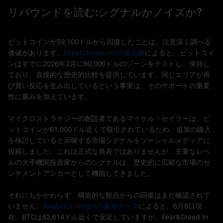
リバウンドを読む:シグナルかノイズか?
ビットコインが59,100ドルから回復したことは、注意深く調べる
価値があります。
CryptoNews.netの報告書
によると、ビットコイ
ンはすでに2026年2月に60,000ドルのゾーンをテストし、保持し
ており、直接的な歴史的比較を提供しています。同じエリアが再
び買い反応を生み出しているという事実は、そのサポートの重要
性に重みを加えています。
マイクロストラテジーの創設者であるマイケル・セイラーは、ビ
ットコインが61,000ドル近くで取引されているため、追加の購入
を検討していると示唆する市場シグナルをソーシャルメディアに
投稿しました。これは正式な発表ではありませんが、主要なレベ
ルの大手機関投資家からのシグナルは、歴史的に広範な市場のセ
ンチメントアンカーとして機能してきました。
それにもかかわらず、構造的な観点からの回復はまだ確認されて
いません。
Analytics Insightの最新データ
によると、6月8日現
在、BTCは62,614ドル近くで安定していますが、Fear&Greed In