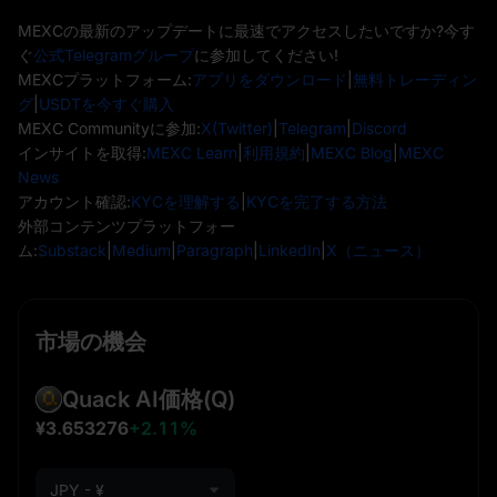
MEXCの最新のアップデートに最速でアクセスしたいですか?今す
ぐ
公式Telegramグループ
に参加してください!
MEXCプラットフォーム:
アプリをダウンロード
|
無料トレーディン
グ
|
USDTを今すぐ購入
MEXC Communityに参加:
X(Twitter)
|
Telegram
|
Discord
インサイトを取得:
MEXC Learn
|
利用規約
|
MEXC Blog
|
MEXC
News
アカウント確認:
KYCを理解する
|
KYCを完了する方法
外部コンテンツプラットフォー
ム:
Substack
|
Medium
|
Paragraph
|
LinkedIn
|
X（ニュース）
市場の機会
Quack AI価格
(Q)
¥3.653276
+2.11%
JPY - ¥