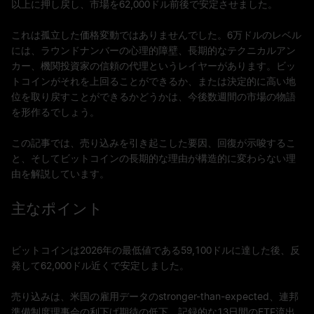
以上に押し戻し、市場を62,000ドル前後で安定させました。
これは孤立した価格変動ではありませんでした。6万ドルのレベル
には、ラウンドナンバーの心理的障壁、長期的なテクニカルアン
カー、機関投資家の信頼の代理というレイヤーがあります。ビッ
トコインがそれを上回ることができるか、または決定的に高い地
位を取り戻すことができるかどうかは、今後数週間の市場の物語
を形作るでしょう。
この記事では、売り込みを引き起こした要因、回復が示唆するこ
と、そしてビットコインの長期的な理由が構造的に変わらない理
由を解説しています。
主なポイント
ビットコインは2026年の最低値である59,100ドルに達した後、反
発して62,000ドル近くで安定しました。
売り込みは、米国の雇用データのstronger-than-expected、連邦
準備制度理事会の利下げ期待の低下、記録的な13日間のETF流出