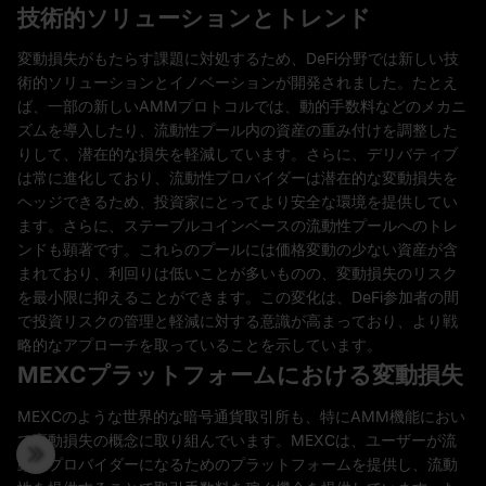
技術的ソリューションとトレンド
変動損失がもたらす課題に対処するため、DeFi分野では新しい技
術的ソリューションとイノベーションが開発されました。たとえ
ば、一部の新しいAMMプロトコルでは、動的手数料などのメカニ
ズムを導入したり、流動性プール内の資産の重み付けを調整した
りして、潜在的な損失を軽減しています。さらに、デリバティブ
は常に進化しており、流動性プロバイダーは潜在的な変動損失を
ヘッジできるため、投資家にとってより安全な環境を提供してい
ます。さらに、ステーブルコインベースの流動性プールへのトレ
ンドも顕著です。これらのプールには価格変動の少ない資産が含
まれており、利回りは低いことが多いものの、変動損失のリスク
を最小限に抑えることができます。この変化は、DeFi参加者の間
で投資リスクの管理と軽減に対する意識が高まっており、より戦
略的なアプローチを取っていることを示しています。
MEXCプラットフォームにおける変動損失
MEXCのような世界的な暗号通貨取引所も、特にAMM機能におい
て変動損失の概念に取り組んでいます。MEXCは、ユーザーが流
動性プロバイダーになるためのプラットフォームを提供し、流動