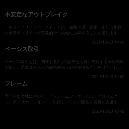
不安定なアウトブレイク
「ボラティリティバースト」とは、金融市場、資産、または指数
のボラティリティが突発的かつ大幅に上昇することを指します。
これは通常、予期せぬ出来事や市場センチメントの変化によって
2025/12/23 10:42
引き起こされます。この急激な上昇は、価格の大幅な変動や取引
ベーシス取引
量の急増につながり、投資家やトレーダーのリスクと機会に影響
を及ぼす可能性があります。ボラティリティバーストの理解 ボラ
ティリティとは、特定の証券または市場指数のリターン
ベーシス取引とは、関連する2つの証券を同時に売買する金融戦略
を指し、通常はそれらの価格差から利益を得ることを目的として
います。この裁定取引戦略は通常、トレーダーが資産のスポット
2025/12/23 10:42
価格と対応する先物価格の差を発見したときに実行され、時間の
フレーム
経過とともにこれらの価格が収束することから利益を得ようとし
ます。 ベーシス取引について 金融市場において、ベーシスとは、
資産のスポット価格（つまり、その資産を現在売買
専門的な文脈において、「フレームワーク」とは、プロジェク
ト、アプリケーション、またはシステムの開発と実装を支援する
ために設計された、構造化されたガイドライン、ツール、または
2025/12/23 10:42
プラクティスのセットを指します。複雑な問題を解決したり、特
定の目標を達成したりするための標準化されたアプローチを提供
し、通常、特定のニーズに合わせて調整および拡張できる事前構