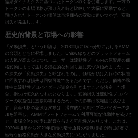
需給ダイナミクスに基づいたトークン取引を促進します。一方の
トークンの市場価格が預け入れ時と比較して大幅に変動すると、
預け入れたトークンの価値は市場価格の変動に追いつかず、変動
損失が発生します。
歴史的背景と市場への影響
「変動損失」という用語は、2018年頃にDeFi分野におけるAMM
の台頭とともに登場しました。Uniswapなどのプラットフォーム
の人気が高まるにつれ、ユーザーは流動性プール内の原資産の価
格変動によって生じる潜在的な利回り差に気づき始めました。こ
の損失が「変動損失」と呼ばれるのは、価格が預け入れ時の状態
に回復すれば損失は回復可能であるためです。ただし、価格の乖
離中に流動性プロバイダーが資金を引き出すことを決定した場
合、損失は恒久的なものとなります。変動損失は流動性プロバイ
ダーの収益性に直接影響するため、その影響は広範囲に及びま
す。資産価格の急激な変動は、潜在的な流動性プロバイダーの参
加を阻害し、AMMプラットフォームで利用可能な流動性を減少さ
せ、市場全体の効率に影響を与える可能性があります。これは、
2020年後半から2021年初頭の暗号通貨の強気相場で特に顕著で、
極端な価格変動が大きな変動損失につながりました。