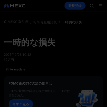
GOLD(X
暗号資産を購入
市場
現物
新規登録
先物取引
SPCX
SPCX
CASHCA
HFT
UNITREE
MEXC 取引所
/
暗号資産用語集
/
一時的な損失
Unitre
GOLD(X
SPCX
一時的な損失
CASHCA
HFT
UNITREE
2025/12/23 10:42
Unitre
共有
#Intermediate
FOMC後のBTCの次の動きは
ETFの3週連続の流入記録が途絶える。ETHには
資金が流入。
今すぐ見る