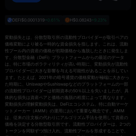
DEFI
$0.0001319
+0.61%
H
$0.08243
+9.23%
変動損失とは、分散型取引所の流動性プロバイダーが取引ペアの
価格変動により被る一時的な資金損失を指します。これは、流動
性プール内の資産の価格が初期価格から逸脱したときに発生しま
す。分散型金融（DeFi）プラットフォームからの最近のデータ
は、特に市場のボラティリティが高い時期に、変動損失が流動性
プロバイダーに大きな影響を与える可能性があることを示してい
ます。たとえば、2021年の暗号通貨の価格変動が極端に大きかっ
た時期に、UniswapやSushiswapなどのプラットフォームの一部
の流動性プロバイダーは初期資本の50％以上を失いましたが、具
体的な損失は資産ペアと価格の逸脱の程度によって異なります。
変動損失の理解変動損失は、DeFiエコシステム、特に自動マーケ
ットメーカー（AMM）の運用において重要な概念です。AMM
は、従来の注文板の代わりにアルゴリズム手法を使用して資産の
価格を決定する分散型取引所です。流動性プロバイダーは、2つの
トークンを同額ずつ預け入れ、流動性プールを形成することで、