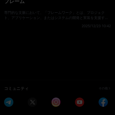
フレーム
経過とともにこれらの価格が収束することから利益を得ようとし
ます。 ベーシス取引について 金融市場において、ベーシスとは、
資産のスポット価格（つまり、その資産を現在売買
専門的な文脈において、「フレームワーク」とは、プロジェク
ト、アプリケーション、またはシステムの開発と実装を支援する
ために設計された、構造化されたガイドライン、ツール、または
2025/12/23 10:42
プラクティスのセットを指します。複雑な問題を解決したり、特
定の目標を達成したりするための標準化されたアプローチを提供
し、通常、特定のニーズに合わせて調整および拡張できる事前構
築されたコンポーネントが含まれています。 フレームワー
コミュニティ
その他