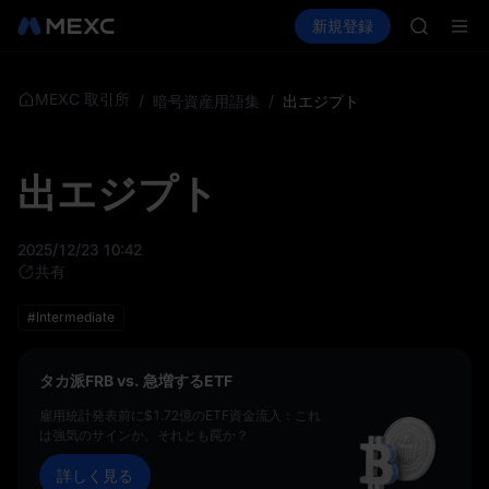
GOLD(X
暗号資産を購入
市場
現物
新規登録
先物取引
AAOI
SPCX
SKYAI
UNITRE
ロックア
MEXC 取引所
/
暗号資産用語集
/
出エジプト
GOLD(X
AAOI
SKYAI
出エジプト
UNITRE
ロックア
2025/12/23 10:42
共有
#Intermediate
タカ派FRB vs. 急増するETF
雇用統計発表前に$1.72億のETF資金流入：これ
は強気のサインか、それとも罠か？
詳しく見る