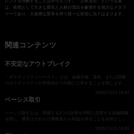
レンドを理解することは不可欠です。「人材流出」という言葉
は、依然として大きな変化と人材の流出を象徴する強力なメタフ
ァーであり、大規模な変革を伴う様々な状況に当てはまります。
関連コンテンツ
不安定なアウトブレイク
「ボラティリティバースト」とは、金融市場、資産、または指数
のボラティリティが突発的かつ大幅に上昇することを指します。
これは通常、予期せぬ出来事や市場センチメントの変化によって
2025/12/23 10:42
引き起こされます。この急激な上昇は、価格の大幅な変動や取引
ベーシス取引
量の急増につながり、投資家やトレーダーのリスクと機会に影響
を及ぼす可能性があります。ボラティリティバーストの理解 ボラ
ティリティとは、特定の証券または市場指数のリターン
ベーシス取引とは、関連する2つの証券を同時に売買する金融戦略
を指し、通常はそれらの価格差から利益を得ることを目的として
います。この裁定取引戦略は通常、トレーダーが資産のスポット
2025/12/23 10:42
価格と対応する先物価格の差を発見したときに実行され、時間の