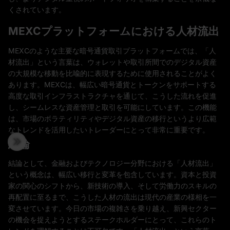
くされています。
MEXCプラットフォームにおける人材流出
MEXCのような主要な暗号通貨取引プラットフォームでは、「人
材流出」という言葉は、ウォレットや取引所間でのデジタル資産
の大規模な移動を比喩的に表現するために使用されることがよく
あります。MEXCは、幅広い暗号通貨とトークンをサポートする
高度な取引インフラストラクチャを通じて、こうした流れを促進
し、シームレスな資産管理と取引を可能にしています。この機能
は、市場のボラティリティやデジタル資産の移行というより広範
なトレンドを活用したいトレーダーにとって非常に重要です。
結論
結論として、金融およびテクノロジー分野における「人材流出」
という概念は、幅広い移行と変革を包含しています。資本と投資
家の関心のシフトから、新技術の導入、そして労働力のスキルの
再配置に至るまで、こうした人材の流出は現代の産業の様相を一
変させています。今日の市場の複雑さを乗り越え、新興セクター
の機会を捉えようとするステークホルダーにとって、これらのト