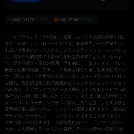
AI
$0.02178
-2.02%
H
$0.07947
+1.04%
「エクソダス」という用語は、通常、人々の大規模な移動を指し
ます。金融・テクノロジー分野では、ある業界から別の業界へ、
あるいは従来のシステムからデジタルプラットフォームへといっ
た、資産や人的資本の大規模な移転を指す際によく用いられま
す。歴史的背景と現代の応用 歴史的に、「エクソダス」という
概念は聖書の物語に由来し、大規模な移住や逃亡を象徴していま
す。現代では、この用語は金融・テクノロジー分野における様々
な流れ、例えば従来の銀行業務からフィンテックソリューション
への移行、オンプレミスのデータ管理からクラウドサービスへの
移行などを指す際に用いられています。例えば、過去10年間にク
ラウドコンピューティングが広く普及したことは、より拡張性と
費用対効果の高いソリューションへの需要に牽引された、従来の
データセンターからの「エクソダス」と捉えることができます。
金融市場からの資本流出 金融市場において、「アウトフロー」
とは、ある資産クラスから別の資産クラスへの資本の移動を指