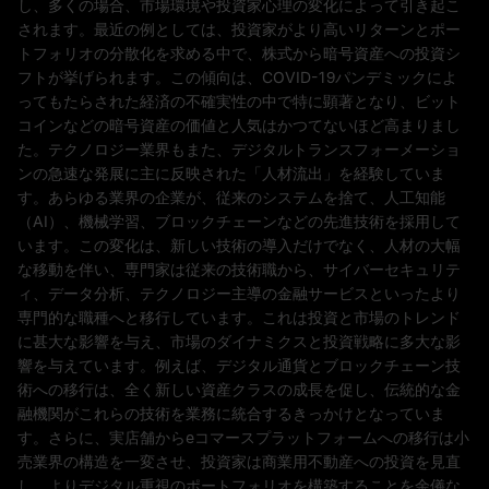
し、多くの場合、市場環境や投資家心理の変化によって引き起こ
されます。最近の例としては、投資家がより高いリターンとポー
トフォリオの分散化を求める中で、株式から暗号資産への投資シ
フトが挙げられます。この傾向は、COVID-19パンデミックによ
ってもたらされた経済の不確実性の中で特に顕著となり、ビット
コインなどの暗号資産の価値と人気はかつてないほど高まりまし
た。テクノロジー業界もまた、デジタルトランスフォーメーショ
ンの急速な発展に主に反映された「人材流出」を経験していま
す。あらゆる業界の企業が、従来のシステムを捨て、人工知能
（AI）、機械学習、ブロックチェーンなどの先進技術を採用して
います。この変化は、新しい技術の導入だけでなく、人材の大幅
な移動を伴い、専門家は従来の技術職から、サイバーセキュリテ
ィ、データ分析、テクノロジー主導の金融サービスといったより
専門的な職種へと移行しています。これは投資と市場のトレンド
に甚大な影響を与え、市場のダイナミクスと投資戦略に多大な影
響を与えています。例えば、デジタル通貨とブロックチェーン技
術への移行は、全く新しい資産クラスの成長を促し、伝統的な金
融機関がこれらの技術を業務に統合するきっかけとなっていま
す。さらに、実店舗からeコマースプラットフォームへの移行は小
売業界の構造を一変させ、投資家は商業用不動産への投資を見直
し、よりデジタル重視のポートフォリオを構築することを余儀な