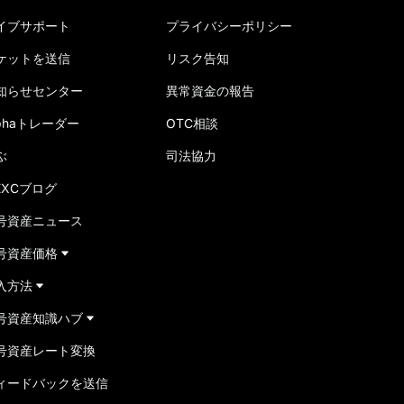
イブサポート
プライバシーポリシー
ケットを送信
リスク告知
知らせセンター
異常資金の報告
lphaトレーダー
OTC相談
ぶ
司法協力
EXCブログ
号資産ニュース
号資産価格
入方法
号資産知識ハブ
号資産レート変換
ィードバックを送信