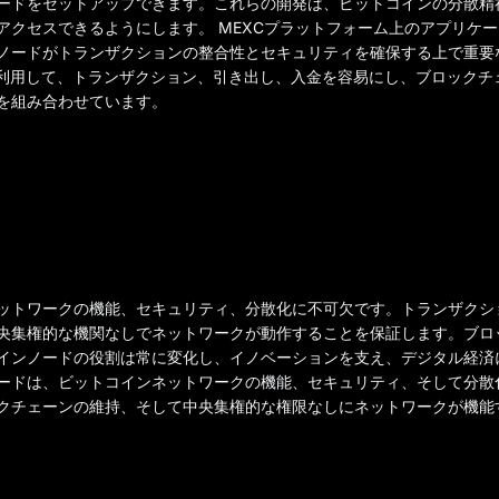
ードをセットアップできます。これらの開発は、ビットコインの分散精
クセスできるようにします。 MEXCプラットフォーム上のアプリケーシ
ノードがトランザクションの整合性とセキュリティを確保する上で重要
を利用して、トランザクション、引き出し、入金を容易にし、ブロックチ
を組み合わせています。
ットワークの機能、セキュリティ、分散化に不可欠です。トランザクシ
央集権的な機関なしでネットワークが動作することを保証します。ブロ
インノードの役割は常に変化し、イノベーションを支え、デジタル経済
ードは、ビットコインネットワークの機能、セキュリティ、そして分散
クチェーンの維持、そして中央集権的な権限なしにネットワークが機能