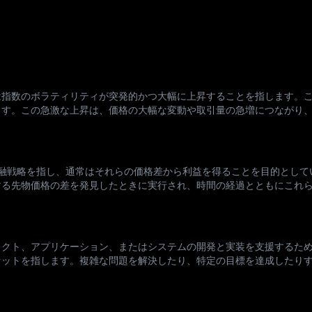
は指数のボラティリティが突発的かつ大幅に上昇することを指します。
ます。この急激な上昇は、価格の大幅な変動や取引量の急増につながり
ィリティバーストの理解 ボラティリティとは、特定の証券または市場
融戦略を指し、通常はそれらの価格差から利益を得ることを目的として
する先物価格の差を発見したときに実行され、時間の経過とともにこれ
金融市場において、ベーシスとは、資産のスポット価格（つまり、その資
ェクト、アプリケーション、またはシステムの開発と実装を支援するた
セットを指します。複雑な問題を解決したり、特定の目標を達成したり
整および拡張できる事前構築されたコンポーネントが含まれています。