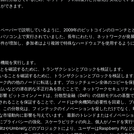
とができます。
ペーパーで説明しているように、2009年のビットコインのローンチと
てパソコン上で実行されていました。長年にわたり、ネットワークが発
件が​​増加し、参加者はより複雑で特殊なハードウェアを使用するよう
な機能を実行します。
とを確認するために、トランザクションとブロックを検証します。
いることを確認するために、トランザクションとブロックを検証します
ーク内の他のノードに転送します。ブロックチェーン全体のコピーを保
払いなどの潜在的な不正行為を防ぐことで、ネットワークセキュリティ
響 ビットコインノードは、分散型金融（DeFi）の信頼モデルの基盤
されることを保証することで、ノードは中央機関の必要性を回避し、ブ
。この分散化は、フィンテックのイノベーションを促しただけでなく、
な市場動向に影響を与えています。 最新のトレンドまたはイノベーショ
にプライバシーの強化、スケーラビリティの向上、個人がノードを実行
itzやUmbrelなどのプロジェクトにより、ユーザーはRaspberry Pi