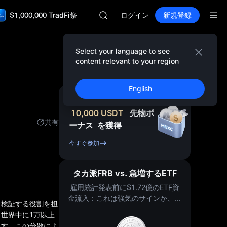
AAOI
$1,000,000 TradFi祭
SKYAI
ログイン
新規登録
UNITREE STAR 市場申込 8/10
ロックアップ期限切れ後もSPCX上昇
GOLD(XAU)
Select your language to see
AAOI
content relevant to your region
SKYAI
UNITREE STAR 市場申込 8/10
English
ロックアップ期限切れ後もSPCX上昇
新規登録 ＆ 最大
10,000
USDT
先物ボ
共有
ーナス
を獲得
今すぐ参加
タカ派FRB vs. 急増するETF
雇用統計発表前に$1.72億のETF資
金流入：これは強気のサインか、そ
を検証する役割を担
れとも罠か？
世界中に1万以上
ます。この分散によ