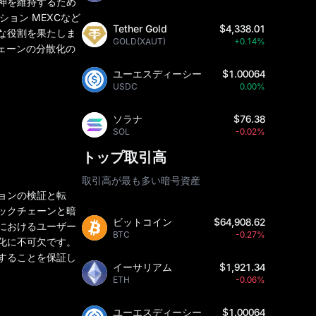
神を維持するため
ョン MEXCなど
Tether Gold
$4,338.01
な役割を果たしま
GOLD(XAUT)
+0.14%
ェーンの分散化の
ユーエスディーシー
$1.00064
USDC
0.00%
ソラナ
$76.38
SOL
-0.02%
トップ取引高
取引高が最も多い暗号資産
ョンの検証と転
ックチェーンと暗
ビットコイン
$64,908.62
におけるユーザー
BTC
-0.27%
化に不可欠です。
することを保証し
イーサリアム
$1,921.34
ETH
-0.06%
ユーエスディーシー
$1.00064