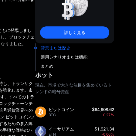
ともに登場しまし
詳しく見る
展し、ブロックチェ
になりました。
背景または歴史
適用シナリオまたは機能
まとめ
ホット
。
持し、トランザク
現在、市場で大きな注目を集めているト
を強化します。市
レンドの暗号資産
です。すべてのトラ
ロックチェーンテ
ビットコイン
$64,908.62
暗号通貨業界への
BTC
-0.27%
ン ビットコインノ
するための参入障
イーサリアム
$1,921.34
などの手頃な価格のハ
ETH
-0.06%