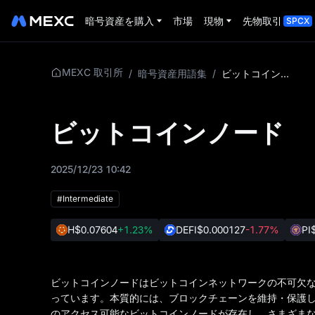
暗号資産を購入
市場
現物
先物取引
SPCX
MEXC 取引所
/
暗号資産用語集
/
ビットコインノード
ビットコインノード
2025/12/23 10:42
#Intermediate
H
$0.07604
+1.23%
DEFI
$0.000127
-1.77%
PI
ビットコインノードはビットコインネットワークの不可欠
っています。本質的には、ブロックチェーンを維持・保護し
のアクセス可能なビットコインノードが存在し、さまざま