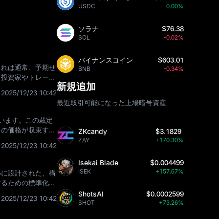
USDC
0.00%
ソラナ
$76.38
SOL
-0.02%
バイナンスコイン
$603.01
これは通常、予期せ
BNB
-0.34%
、投資家やトレーダ
新規追加
指数のリターン
2025/12/23 10:42
最近取引可能になった上場暗号資産
います。この裁定
らの価格が収束する
ZKcandy
$3.1829
産を現在売買
ZAY
+170.30%
2025/12/23 10:42
Isekai Blade
$0.004499
ISEK
+157.67%
めに設計された、構
するための標準化さ
 フレームワー
ShotsAI
$0.0002599
2025/12/23 10:42
SHOT
+73.26%