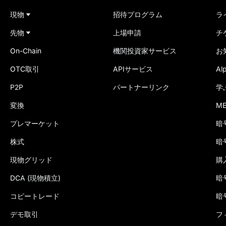
現物
招待プログラム
ラ
先物
上場申請
チ
On-Chain
機関投資家サービス
お
OTC取引
APIサービス
A
P2P
パートナーリンク
学
変換
M
プレマーケット
暗
株式
暗
現物グリッド
購
DCA (現物積立)
暗
コピートレード
暗
デモ取引
フ