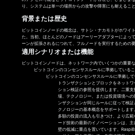
り、システムは単一の場所からの攻撃や障害にも耐えるこ
背景または歴史
ビットコインノードの概念は、サトシ・ナカモトがホワイト
た。当初、ほとんどのノードはアーリーアダプターによっ
ーンが拡張されるにつれて、フルノードを実行するための要
適用シナリオまたは機能
ビットコインノードは、ネットワーク内でいくつかの重要
ビットコインのコンセンサスルールに準拠しているこ
ビットコインのコンセンサスルールに準拠して
トランザクションとブロックをネットワ
ション検証の参照を提供します。二重支
場、テクノロジー、または投資環境への影
ンザクションが同じルールに従って検証
クノロジーの基本概念をサポートします
多額の投資の流入も引きつけ、より広範
ード技術の最新のイノベーションは、主
壁の低減に重点を置いています。RaspiBl