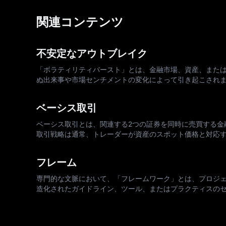
関連コンテンツ
不安定なアウトブレイク
「ボラティリティバースト」とは、金融市場、資産、また
ぬ出来事や市場センチメントの変化によって引き起こされ
ーのリスクと機会に影響を及ぼす可能性があります。ボラテ
ベーシス取引
ベーシス取引とは、関連する2つの証券を同時に売買する金
取引戦略は通常、トレーダーが資産のスポット価格と対応
ことから利益を得ようとします。 ベーシス取引について 
フレーム
専門的な文脈において、「フレームワーク」とは、プロジ
造化されたガイドライン、ツール、またはプラクティスの
れたアプローチを提供し、通常、特定のニーズに合わせて調