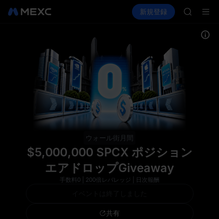
SPCX
暗号資産を購入
市場
現物
新規登録
先物取引
CASHCA
SPCX
HFT
UNITREE
Unitre
GOLD(X
SPCX
CASHCA
HFT
UNITREE
Unitre
ウォール街月間
$5,000,000 SPCX ポジション
エアドロップGiveaway
手数料0 | 200倍レバレッジ | 日次報酬
イベントは終了しました
共有