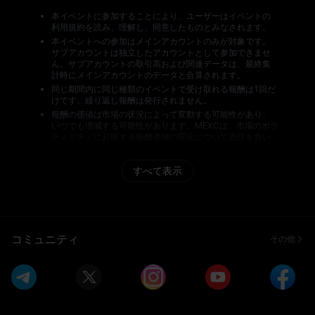
本イベントに参加することにより、ユーザーはイベントの
利用規約を読み、理解し、同意したものとみなされます。
本イベントへの参加はメインアカウントのみが対象です。
サブアカウントは独立したアカウントとして参加できませ
ん。サブアカウントの取引高および関連データは、最終集
計時にメインアカウントのデータと合算されます。
同じ期間内に同じ種類のイベントで受け取れる報酬は1回だ
けです。繰り返し報酬は発行されません。
報酬の価値は市場の状況によって変動する可能性があり、
いつでも増減する可能性があります。MEXCは、市場のボラ
ティリティに起因する報酬価値の変化について責任を負い
ません。
すべての報酬受取者は、報酬の配布前にMEXCのリスク審査
すべて表示
の対象となります。審査に合格しなかったユーザーは報酬
を受け取れず、報酬の再発行もできません。MEXCは、報酬
の配布に関するすべての事項について最終決定権を保持し
ます。
イベント期間中、MEXCは不正行為や異常な取引行動を監視
します。複数アカウントの作成、他人のアカウントや個人
コミュニティ
その他
情報の使用、虚偽のKYC認証情報の提供、取引データの不
正な水増し、仮装売買や資金洗浄取引、イベント規約や現
地規制の違反、その他違法・不正・有害な行為が確認され
た場合、MEXCは当該ユーザーに対する報酬の配布を取り消
す権利を有します。
本イベントは、いかなる商品を購入・売却することを推奨
するものではなく、投資アドバイスとして扱うべきではあ