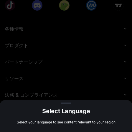
りません。暗号資産は投機性が高く、価格変動が激しいう
え、いつでも流動性を失う可能性があります。そのため、
高いリスク許容度を持つ投資家のみを対象としており、投
資額の全額を失う可能性もあります。参加者は、すべて自
己の判断で投資を行う責任を負い、MEXCは損失に対して一
切の責任を負いません。過去のパフォーマンスは将来の成
各種情報
果を保証するものではありません。参加者は、自身が理解
し、かつリスクを負うことのできる商品のみに投資するべ
きです。投資を行う前には、投資経験、財務状況、投資目
プロダクト
的、リスク許容度を十分に考慮し、必要に応じて独立した
金融アドバイザーに相談してください。
MEXCは、本イベントのキャンセル、延長、終了、イベント
パートナーシップ
参加ユーザーの資格条件の変更、イベントおよび報酬ルー
ルの調整など、予告なしにいつでもイベントのルールを修
正または更新する権利を留保します。すべての参加者は、
これらの改訂された規約に拘束されるものとします。実行
リソース
可能な場合、MEXCは重要な変更が発効する前に通知するよ
う努めます。MEXCが本規約に基づいて裁量権を行使する場
合、合理的な方法で行うものとします。
法務 & コンプライアンス
MEXCは、このイベントの最終的な解釈権を留保します。ご
不明な点がございましたら、カスタマーサービスチームま
でお問い合わせください。
Select Language
翻訳文と英語原文の間に不一致や相違が生じた場合は、英
語原文が優先されます。
©
2026
MEXC.COM
ボーナス、ポジションエアドロップ、手数料バウチャーに
Select your language to see content relevant to your region
ついては、報酬ハブ利用規約をご確認ください。詳細につ
いては、以下をご参照ください：
先物ボーナス、ポジショ