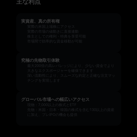
主な利点
実資産、真の所有権
実際の米国上場株にアクセス
実際の市場の値動きに直接連動
株主としての権利・特典を享受可能
市場間で効率的な資金移動が可能
究極の先物取引体験
最大200倍の高レバレッジにより、少ない資金でより
大きなエクスポージャーを確保できます
深い流動性により、スムーズな約定と正確な注文マッ
チングを実現します
グローバル市場への幅広いアクセス
現物：7,000以上の株式とETF
先物：米国・日本・韓国の株式を含む130以上の資産
に加え、プレIPOの機会も提供