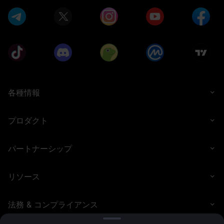
正な水増し、仮装売買や資金洗浄取引、イベント規約や現
地規制の違反、その他違法・不正・有害な行為が確認され
た場合、MEXCは当該ユーザーに対する報酬の配布を取り消
す権利を有します。
本イベントは、いかなる商品を購入・売却することを推奨
するものではなく、投資アドバイスとして扱うべきではあ
りません。暗号資産は投機性が高く、価格変動が激しいう
え、いつでも流動性を失う可能性があります。そのため、
高いリスク許容度を持つ投資家のみを対象としており、投
資額の全額を失う可能性もあります。参加者は、すべて自
己の判断で投資を行う責任を負い、MEXCは損失に対して一
切の責任を負いません。過去のパフォーマンスは将来の成
各種情報
果を保証するものではありません。参加者は、自身が理解
し、かつリスクを負うことのできる商品のみに投資するべ
きです。投資を行う前には、投資経験、財務状況、投資目
プロダクト
的、リスク許容度を十分に考慮し、必要に応じて独立した
金融アドバイザーに相談してください。
MEXCは、本イベントのキャンセル、延長、終了、イベント
パートナーシップ
参加ユーザーの資格条件の変更、イベントおよび報酬ルー
ルの調整など、予告なしにいつでもイベントのルールを修
正または更新する権利を留保します。すべての参加者は、
これらの改訂された規約に拘束されるものとします。実行
リソース
可能な場合、MEXCは重要な変更が発効する前に通知するよ
う努めます。MEXCが本規約に基づいて裁量権を行使する場
合、合理的な方法で行うものとします。
法務 & コンプライアンス
MEXCは、このイベントの最終的な解釈権を留保します。ご
不明な点がございましたら、カスタマーサービスチームま
でお問い合わせください。