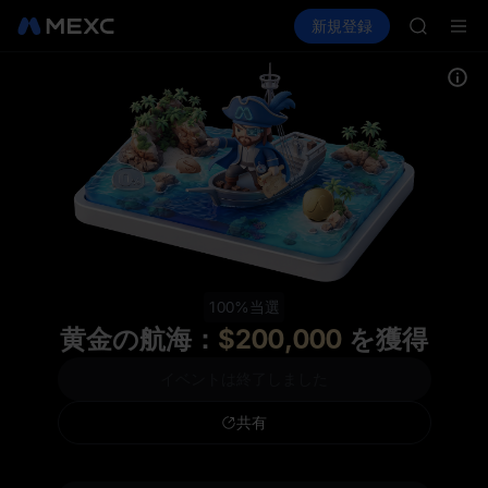
ACE
暗号資産を購入
市場
現物
新規登録
先物取引
AAOI
UNITRE
UNITRE
ロックア
SKYAI
ACE
AAOI
UNITRE
ロックア
100%当選
黄金の航海：
$200,000
を獲得
イベントは終了しました
共有