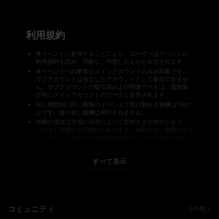
利用規約
本イベントに参加することにより、ユーザーはイベントの
利用規約を読み、理解し、同意したものとみなされます。
本イベントへの参加はメインアカウントのみが対象です。
サブアカウントは独立したアカウントとして参加できませ
ん。サブアカウントの取引高および関連データは、最終集
計時にメインアカウントのデータと合算されます。
同じ期間内に同じ種類のイベントで受け取れる報酬は1回だ
けです。繰り返し報酬は発行されません。
報酬の価値は市場の状況によって変動する可能性があり、
いつでも増減する可能性があります。MEXCは、市場のボラ
ティリティに起因する報酬価値の変化について責任を負い
ません。
すべての報酬受取者は、報酬の配布前にMEXCのリスク審査
すべて表示
の対象となります。審査に合格しなかったユーザーは報酬
を受け取れず、報酬の再発行もできません。MEXCは、報酬
の配布に関するすべての事項について最終決定権を保持し
ます。
イベント期間中、MEXCは不正行為や異常な取引行動を監視
します。複数アカウントの作成、他人のアカウントや個人
コミュニティ
その他
情報の使用、虚偽のKYC認証情報の提供、取引データの不