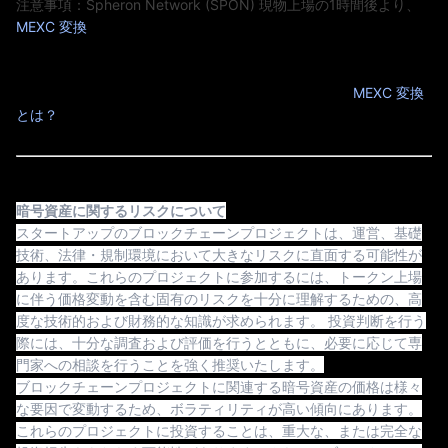
E
注意事項：Spheron Network (SPON)
現物上場の1時間後より、
MEXC 変換
でご利用いただけます。
MEXC 変換では、幅広い資産をシームレスかつ即時に変換でき、
取引手数料は0、スリッページリスクもありません。
MEXC 変換の詳細についてはこちらをご覧ください：
MEXC 変換
とは？
暗号資産に関するリスクについて
スタートアップのブロックチェーンプロジェクトは、運営、基礎
技術、法律・規制環境において大きなリスクに直面する可能性が
あります。これらのプロジェクトに参加するには、トークン上場
に伴う価格変動を含む固有のリスクを十分に理解するための、高
度な技術的および財務的な知識が求められます。 投資判断を行う
際には、十分な調査および評価を行うとともに、必要に応じて専
門家への相談を行うことを強く推奨いたします。
ブロックチェーンプロジェクトに関連する暗号資産の価格は様々
な要因で変動するため、ボラティリティが高い傾向にあります。
これらのプロジェクトに投資することは、重大な、または完全な