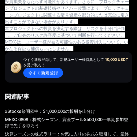
投資損失をもたらす可能性があります。さらに、ブロックチェー
ンプロジェクトの基礎技術やサイバー攻撃により、ブロックチェ
ーンプロジェクトに関連する暗号資産を部分的または完全に引き
出すことができない場合があります。
本プロジェクトへの投資を決定する際は、リスクを十分に評価
し、ご自身のリスク許容度に基づいて判断を行ってください。
MEXCは、ユーザー様が被る可能性のある投資損失について、い
かなる保証も補償もいたしません。
今すぐ新規登録して、新規ユーザー様特典として
10,000 USDT
を受け取ろう
今すぐ新規登録
関連記事
xStocks祭開催中：$1,000,000の報酬を山分け
MEXC 0808：株式シーズン、賞金プール$500,000―早期参加登
録で先手を取ろう
決算シーズンの株式ラリー：お気に入りの株式を取引して、最終