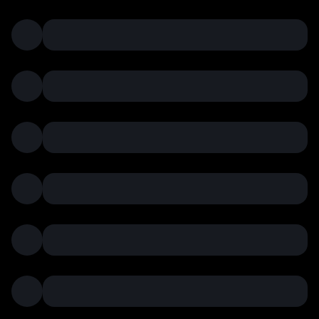
क
रेंसी