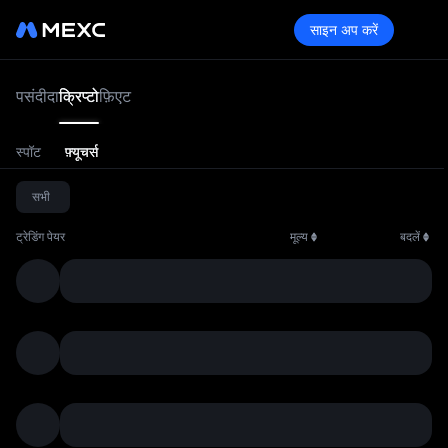
साइन अप करें
क्रिप्
पसंदीदा
क्रिप्टो
फ़िएट
स्पॉट
फ़्यूचर्स
सभी
ट्रेडिंग पेयर
मूल्य
बदलें