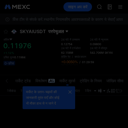
AAOI
फ़्यूचर्स
TradFi
साइन अप करें
Information
SKYAI
इवेंट
U
UNITREE STAR 
र सर्विस टीम से संपर्क करें.
स्थानीय नियामकीय आवश्यकताओं के कारण ये सेवाएँ आपकी लोकेश
SPCX rises des
GOLD(XAU)
SKYAIUSDT
परपेचुअल
AAOI
SKYAI
अंतिम
24 घंटे में उच्चतम
24 घंटे में न्यूनतम
0.11976
UNITREE STAR 
0.12754
0.09800
24 घंटे में टर्नओवर
24 घंटे में वॉल्यूम
SPCX rises des
62.158M
542.706M
SKYAI
+1.12%
फ़ंडिंग रेट
/
काउंटडाउन
उचित मूल्य
0.11984
+0.0050%
/
01:29:59
0-फ़ीस
्डर बुक
मार्केट ट्रेड
विश्लेषण
मार्केट मूवर्स
ट्रेडिंग के नियम
जोखिम सीमा
1सेकंड
1मिनट
5मिनट
15मिनट
1घंटा
4घंटा
1दिन
अंतिम 
मार्केट के उतार-चढ़ावों की
जानकारी तुरंत पाएँ और कोई
भी मौका हाथ से न जाने दें