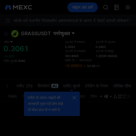
GOLD(XAU)
फ़्यूचर्स
TradFi
साइन अप करें
Information
AAOI
इवेंट
U
SKYAI
ीम से संपर्क करें.
स्थानीय नियामकीय आवश्यकताओं के कारण ये सेवाएँ आपकी लोकेशन पर उपलब्ध
UNITREE STAR 
SPCX rises des
GRASSUSDT
परपेचुअल
GOLD(XAU)
AAOI
अंतिम
24 घंटे में उच्चतम
24 घंटे में न्यूनतम
0.3061
SKYAI
0.3093
0.2963
24 घंटे में टर्नओवर
24 घंटे में वॉल्यूम
UNITREE STAR 
393.890K
1.302M
GRASS
+0.26%
SPCX rises des
फ़ंडिंग रेट
/
काउंटडाउन
उचित मूल्य
0.3060
+0.0050%
/
03:36:11
्डर बुक
मार्केट ट्रेड
विश्लेषण
मार्केट मूवर्स
ट्रेडिंग के नियम
जोखिम सीमा
1सेकंड
1मिनट
5मिनट
15मिनट
1घंटा
4घंटा
1दिन
अंतिम 
मार्केट के उतार-चढ़ावों की
जानकारी तुरंत पाएँ और कोई
भी मौका हाथ से न जाने दें