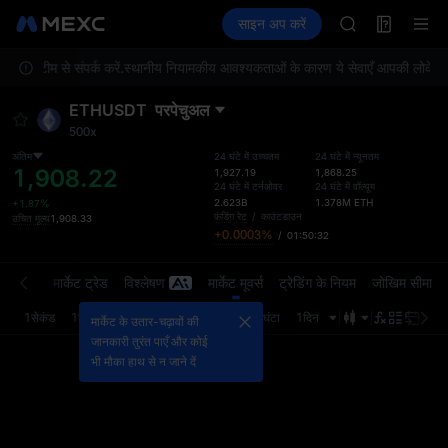
BLESS
फ़्यूचर्स
TradFi
साइन अप करें
Information
SPCX
इवें
HEI
विस टीम से संपर्क करें.
स्थानीय नियामकीय आवश्यकताओं के कारण ये सेवाएँ आपकी लोकेशन पर उ
NVDA
UNITREE
ETHUSDT
परपेचुअल
Unitree Futur
500x
BLESS
SPCX
अंतिम
24 घंटे में उच्चतम
24 घंटे में न्यूनतम
1,908.22
1,927.19
1,868.25
HEI
24 घंटे में टर्नओवर
24 घंटे में वॉल्यूम
NVDA
2.623B
1.378M
ETH
+1.87%
फ़ंडिंग रेट
/
काउंटडाउन
उचित मूल्य
1,908.33
UNITREE
+0.0003%
/
01:50:32
Unitree Futur
्डर बुक
मार्केट ट्रेड
विश्लेषण
मार्केट मूवर्स
ट्रेडिंग के नियम
जोखिम सीमा
1सेकंड
1मिनट
5मिनट
15मिनट
1घंटा
4घंटा
1दिन
अंतिम 
मार्केट के उतार-चढ़ावों की
जानकारी तुरंत पाएँ और कोई
भी मौका हाथ से न जाने दें