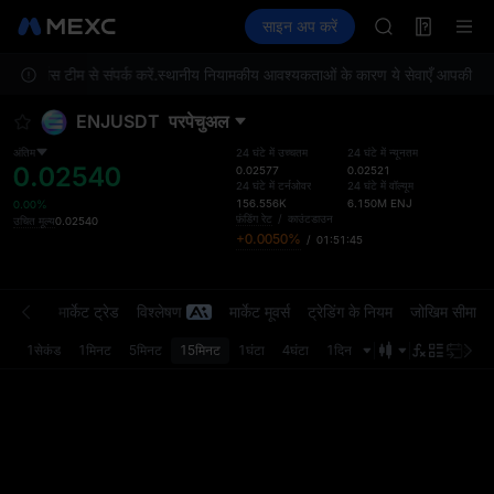
AAOI
फ़्यूचर्स
TradFi
साइन अप करें
Information
SKYAI
इवेंट
U
UNITREE STAR 
 सर्विस टीम से संपर्क करें.
स्थानीय नियामकीय आवश्यकताओं के कारण ये सेवाएँ आपकी लोकेशन 
SPCX rises des
GOLD(XAU)
ENJUSDT
परपेचुअल
AAOI
SKYAI
अंतिम
24 घंटे में उच्चतम
24 घंटे में न्यूनतम
0.02540
UNITREE STAR 
0.02577
0.02521
24 घंटे में टर्नओवर
24 घंटे में वॉल्यूम
SPCX rises des
156.556K
6.150M
ENJ
0.00%
फ़ंडिंग रेट
/
काउंटडाउन
उचित मूल्य
0.02540
+0.0050%
/
01:51:45
्डर बुक
मार्केट ट्रेड
विश्लेषण
मार्केट मूवर्स
ट्रेडिंग के नियम
जोखिम सीमा
1सेकंड
1मिनट
5मिनट
15मिनट
1घंटा
4घंटा
1दिन
अंतिम 