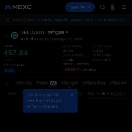
MINIMAX
फ़्यूचर्स
TradFi
साइन अप करें
Information
HEI
इवें
CAP
सर्विस टीम से संपर्क करें.
स्थानीय नियामकीय आवश्यकताओं के कारण ये सेवाएँ आपकी लोकेशन प
UNITREE
Unitree Futur
DELLUSDT
परपेचुअल
BLESS
प्री-लॉन्च
Dell Technologies Inc.
स्टॉक
MINIMAX
HEI
अंतिम
24 घंटे में उच्चतम
24 घंटे में न्यूनतम
457.84
485.53
454.59
CAP
24 घंटे में टर्नओवर
24 घंटे में वॉल्यूम
UNITREE
1.375M
2.911K
DELL
-2.50%
फ़ंडिंग रेट
/
काउंटडाउन
उचित मूल्य
457.80
Unitree Futur
-0.0315%
/
07:46:06
0-फ़ीस
्डर बुक
मार्केट ट्रेड
विश्लेषण
मार्केट मूवर्स
ट्रेडिंग के नियम
जोखिम सीमा
1सेकंड
1मिनट
5मिनट
15मिनट
1घंटा
4घंटा
1दिन
अंतिम 
मार्केट के उतार-चढ़ावों की
जानकारी तुरंत पाएँ और कोई
भी मौका हाथ से न जाने दें