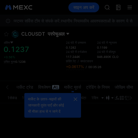
SPCX
फ़्यूचर्स
TradFi
साइन अप करें
Information
CASHCAT
इवेंट
U
HFT
पया कस्टमर सर्विस टीम से संपर्क करें.
स्थानीय नियामकीय आवश्यकताओं के कारण ये सेवाएँ आप
UNITREE
Unitree Futur
CLOUSDT
परपेचुअल
GOLD(XAU)
SPCX
अंतिम
24 घंटे में उच्चतम
24 घंटे में न्यूनतम
0.1237
CASHCAT
0.1282
0.1199
24 घंटे में टर्नओवर
24 घंटे में वॉल्यूम
HFT
117.244K
946.490K
CLO
+0.56%
UNITREE
फ़ंडिंग रेट
/
काउंटडाउन
उचित मूल्य
0.1236
+0.0617%
/
00:35:26
Unitree Futur
्डर बुक
मार्केट ट्रेड
विश्लेषण
मार्केट मूवर्स
ट्रेडिंग के नियम
जोखिम सीमा
1सेकंड
1मिनट
5मिनट
15मिनट
1घंटा
4घंटा
1दिन
अंतिम 
मार्केट के उतार-चढ़ावों की
जानकारी तुरंत पाएँ और कोई
भी मौका हाथ से न जाने दें