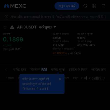
AAOI
फ़्यूचर्स
TradFi
साइन अप करें
Information
SKYAI
इवेंट
U
UNITREE STAR 
स्थानीय नियामकीय आवश्यकताओं के कारण ये सेवाएँ आपकी लोकेशन पर उपलब्ध नहीं हैं. किसी भी
SPCX rises des
GOLD(XAU)
API3USDT
परपेचुअल
AAOI
SKYAI
अंतिम
24 घंटे में उच्चतम
24 घंटे में न्यूनतम
0.1899
UNITREE STAR 
0.1908
0.1878
24 घंटे में टर्नओवर
24 घंटे में वॉल्यूम
SPCX rises des
119.944K
633.258K
API3
+0.10%
फ़ंडिंग रेट
/
काउंटडाउन
उचित मूल्य
0.1900
+0.0050%
/
03:38:50
्डर बुक
मार्केट ट्रेड
विश्लेषण
मार्केट मूवर्स
ट्रेडिंग के नियम
जोखिम सीमा
1सेकंड
1मिनट
5मिनट
15मिनट
1घंटा
4घंटा
1दिन
अंतिम 
मार्केट के उतार-चढ़ावों की
जानकारी तुरंत पाएँ और कोई
भी मौका हाथ से न जाने दें