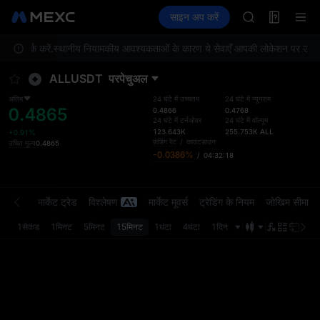
SKYAI
फ़्यूचर्स
TradFi
साइन अप करें
Information
ACE
इवेंट
U
HFT
े संपर्क करें.
स्थानीय नियामकीय आवश्यकताओं के कारण ये सेवाएँ आपकी लोकेशन पर उपलब्ध नही
SPCX
UNITREE
ALLUSDT
परपेचुअल
Unitree Futur
UNITREE STAR 
अंतिम
24 घंटे में उच्चतम
24 घंटे में न्यूनतम
0.4865
SPCX rises des
0.4866
0.4768
24 घंटे में टर्नओवर
24 घंटे में वॉल्यूम
SKYAI
123.643K
255.753K
ALL
+0.91%
ACE
फ़ंडिंग रेट
/
काउंटडाउन
उचित मूल्य
0.4865
-0.0386%
/
04:32:18
HFT
SPCX
UNITREE
्डर बुक
मार्केट ट्रेड
विश्लेषण
मार्केट मूवर्स
ट्रेडिंग के नियम
जोखिम सीमा
Unitree Futur
UNITREE STAR 
1सेकंड
1मिनट
5मिनट
15मिनट
1घंटा
4घंटा
1दिन
अंतिम 
SPCX rises des