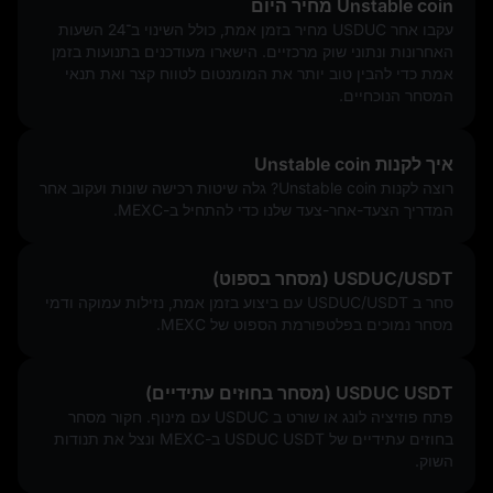
Unstable coin מחיר היום
עקבו אחר USDUC מחיר בזמן אמת, כולל השינוי ב־24 השעות
האחרונות ונתוני שוק מרכזיים. הישארו מעודכנים בתנועות בזמן
אמת כדי להבין טוב יותר את המומנטום לטווח קצר ואת תנאי
המסחר הנוכחיים.
איך לקנות Unstable coin
רוצה לקנות Unstable coin? גלה שיטות רכישה שונות ועקוב אחר
המדריך הצעד-אחר-צעד שלנו כדי להתחיל ב-MEXC.
USDUC/USDT (מסחר בספוט)
סחר ב USDUC/USDT עם ביצוע בזמן אמת, נזילות עמוקה ודמי
מסחר נמוכים בפלטפורמת הספוט של MEXC.
USDUC USDT (מסחר בחוזים עתידיים)
פתח פוזיציה לונג או שורט ב USDUC עם מינוף. חקור מסחר
בחוזים עתידיים של USDUC USDT ב-MEXC ונצל את תנודות
השוק.