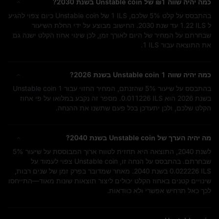
כמה יהיה שווה
₪1
של Unstable coin בשנת 2030?
בהתבסס על קלט
5%
שלכם,
1 ILS
של Unstable coin כיום צפוי להגיע
ל
1.22 ILS
עד שנת 2030. החישוב מבוצע על ידי החלת השיעור
שבחרתם על המחיר של היום לאורך זמן, לכן שינוי אחוז הקלט ישנה גם
את התוצאה עבור
1 ILS
.
כמה יהיה שווה 1 Unstable coin בשנת 2026?
בהתבסס על שיעור
5%
שהזנתם, המחיר החזוי עבור 1 Unstable coin
בשנת 2026 הוא
0.011226 ILS
. מספר זה נקבע במלואו על פי אחוז
הקלט שלכם, ולכן יתעדכן בכל פעם שתשנו את ההנחה.
מה יהיה הערך של Unstable coin בשנת 2040?
לשנת 2040, התוצאה היא תחזית לטווח ארוך המבוססת על שיעור
5%
שבחרתם. בהתבסס על הנחה זו, Unstable coin צפוי לעמוד על
0.022226 ILS
בשנת 2040. מאחר שמדובר בפרק זמן של שנים רבות,
שינויים קטנים באחוז הקלט יכולים ליצור תוצאות שונות מאוד—התייחסו
לכך כאל תרחיש אפשרי ולא כוודאות.