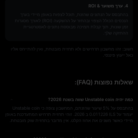
4. ערך משוער & ROI
בהתבסס על הנתונים שהזנת, תוכל לצפות באופן מיידי בערך
הנכסים הכולל הצפוי ובהחזר על ההשקעה (ROI) לאורך מסגרות
זמן שונות, תוך קבלת תמיכה מבוססת נתונים לאסטרטגיית
ההחזקה שלך.
חשוב: זהו מחשבון תרחישים ולא תחזית מובטחת, ואין להתייחס אליו
כאל ייעוץ פיננסי.
שאלות נפוצות (FAQ):
כמה יהיה Unstable coin שווה בשנת 2026?
בהתבסס על
5%
שיעור שהזנתם, המחשבון צופה כי Unstable coin
יעמוד על
0.011226 ILS
ב 2026. זוהי תחזית תרחיש המתעדכנת באופן
מיידי כאשר משנים את אחוז הקלט. אין מדובר בתחזית שוק מובטחת.