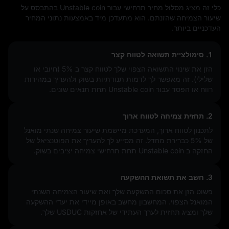
כלי זה מציג מסלול מחיר תרחישי עבור Unstable coin בהתבסס על
שיעור הצמיחה שהזנתם. הוא מתעדכן מיד באמצעות נתוני המחיר
העדכניים ביותר.
1. סימולציית תשואה לטווח קצר
הזן את שינוי התשואה הצפוי שלך לטווח קצר ב
5%
(חיובי או
שלילי). זה מאפשר לך לדמות תנודתיות בשוק ולהעריך במהירות
רווח או הפסד עבור Unstable coin תחת תנאים שונים.
2. תחזית צמיחה לטווח ארוך
לתכנון לטווח ארוך, המערכת מיישמת שיעור צמיחה שנתי מואנל
של 5% כברירת מחדל. זה מסייע לך להעריך את הפוטנציאל של
החזקה ב Unstable coin תחת תרחישי צמיחה יציבים בשוק.
3. חשב את תשואת ההשקעה
פשוט הזן את סכום ההשקעה שלך ואת שיעור הצמיחה השנתי
המואנל הצפוי. המחשבון מחשב באופן מיידי את יעדי ההשקעה
שלך ומציג תחזית לערך העתידי של אחזקות USDUC שלך.