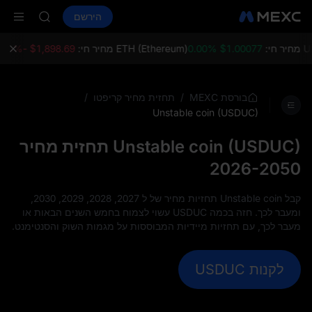
HFT
קנה קריפטו
שווקים
ספוט
הירשם
חוזים עתידיים
SPCX
SPCX
UNITREE
 Now Live
$1.00077 0.00%
ETH (Ethereum) מחיר חי:
$1,898.69 -0.64%
in
SKYAI
ACE
HFT
/
/
בורסת MEXC
תחזית מחיר קריפטו
SPCX
Unstable coin (USDUC)
UNITREE
 Now Live
Unstable coin (USDUC) תחזית מחיר
2026-2050
קבל Unstable coin תחזיות מחיר של ל 2027, 2028, 2029, 2030,
ומעבר לכך. חזה בכמה USDUC עשוי לצמוח בחמש השנים הבאות או
מעבר לכך, עם תחזיות מיידיות המבוססות על מגמות השוק והסנטימנט.
לקנות USDUC