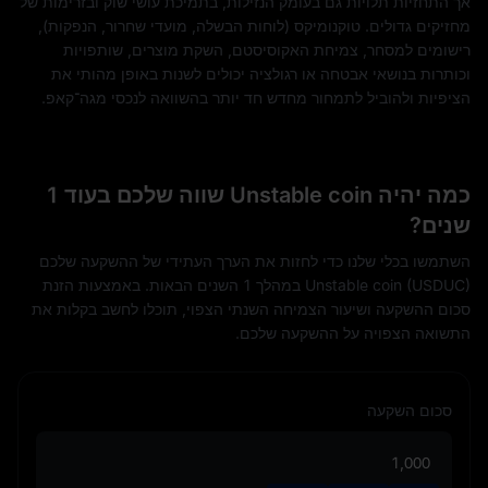
אך התחזיות תלויות גם בעומק הנזילות, בתמיכת עושי שוק ובזרימות של
מחזיקים גדולים. טוקנומיקס (לוחות הבשלה, מועדי שחרור, הנפקות),
רישומים למסחר, צמיחת האקוסיסטם, השקת מוצרים, שותפויות
וכותרות בנושאי אבטחה או רגולציה יכולים לשנות באופן מהותי את
הציפיות ולהוביל לתמחור מחדש חד יותר בהשוואה לנכסי מגה־קאפ.
כמה יהיה Unstable coin שווה שלכם בעוד 1
שנים?
השתמשו בכלי שלנו כדי לחזות את הערך העתידי של ההשקעה שלכם
Unstable coin (USDUC) במהלך 1 השנים הבאות. באמצעות הזנת
סכום ההשקעה ושיעור הצמיחה השנתי הצפוי, תוכלו לחשב בקלות את
התשואה הצפויה על ההשקעה שלכם.
סכום השקעה