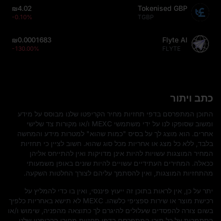
₪4.02
Tokenised GBP
-0.10%
TGBP
₪0.0001683
Flyte AI
-130.00%
FLYTE
כתב ויתור
התוכן המתפרסם בדפי תחזיות מחיר הקריפטו שלנו מבוסס על מידע
ומשוב שסופקו לנו על ידי משתמשי MEXC ו/או מקורות צד שלישי
אחרים. הוא מוצג לך על בסיס "כמות שהוא" למטרות מידע והמחשה
בלבד, ללא כל מצג או אחריות מכל סוג שהוא. חשוב לציין כי תחזיות
המחיר המוצגות עשויות להיות אינן מדויקות ואין להתייחס אליהן
ככאלה. המחירים העתידיים עשויים להיות שונים באופן משמעותי
מהתחזיות המוצגות, ואין להסתמך עליהם לצורך החלטות השקעה.
יתר על כן, אין לראות בתוכן זה ייעוץ פיננסי, ואין בו כדי להמליץ על
רכישת מוצר או שירות ספציפי כלשהו. MEXC לא תישא באחריות כלפיך
בשום צורה להפסדים שעלולים להיגרם לך כתוצאה מהפניה, שימוש ו/או
הסתמכות על כל תוכן המתפרסם בדפי תחזיות מחירי הקריפטו שלנו.