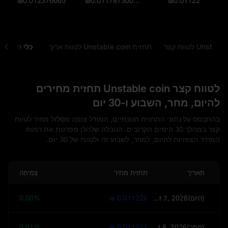
₪0.012376665
₪0.0117873000000000015
₪0.01122
תחזית Unstable coin לטווח ארוך
כלי חיזוי
לטווח קצר Unstable coin תחזית מחירים
להיום, מחר, השבוע ו-30 יום
בהתבסס על נתוני התחזית הנוכחיים, המודל צופה מסלול מחיר לטווח
קצר במהלך 30 הימים הקרובים. הטבלה שלהלן מפרטת את רמות
המחיר הצפויות להיום, למחר, לשבוע זה ולטווח של 30 יום.
תאריך
תחזית מחיר
צְמִיחָה
August 7, 2026(הַיוֹם)
₪ 0.011226
0.00%
August 8, 2026(מחר)
₪ 0.011227
0.01%