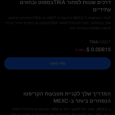
דרכים שונות לסחור TRIAבספוט ובחוזים
עתידיים
לאחר ההרשמה ל-MEXC ורכישת ה-USDT או TRIAהאסימון הראשון
שלך בהצלחה, תוכל להתחיל לסחור TRIAבספוט או בחוזים עתידיים כדי
להשיג תשואות גבוהות יותר.
TRIA
/
USDT
$ 0.00815
-0.48%
סחר ספוט
המדריך שלך לקניית מטבעות הקריפטו
הנסחרים ביותר ב-MEXC
ב-MEXC, אתה יכול לחקור יותר מ-1484 אסימונים ולהתחיל לסחר
היום. למד כיצד לקנות את המטבעות הקריפטוגרפיים האהובים עליך,