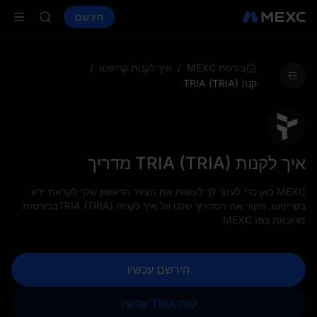
SKYAI
קנה קריפטו
שווקים
ספוט
הירשם
חוזים עתידיים
ACE
SPCX
HFT
SPCX
UNITREE
/
/
בורסת MEXC
איך לקנות קריפטו
 Now Live
קנה TRIA (TRIA)
SKYAI
ACE
HFT
SPCX
UNITREE
איך לקנות TRIA (TRIA) מדריך
 Now Live
MEXC כאן כדי לעזור לך לעשות את הצעד הראשון שלך לקראת ידע
בקריפטו. חקור את המדריך שלנו על איך לקנות TRIA (TRIA)בבורסות
מרוכזות כמו MEXC.
הירשם עכשיו
קנה TRIA עכשיו