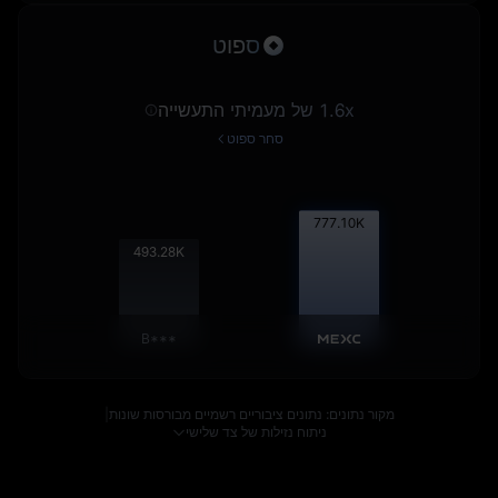
ספוט
1.6x של מעמיתי התעשייה
סחר ספוט
777.87
K
493.77
K
B***
מקור נתונים: נתונים ציבוריים רשמיים מבורסות שונות
|
ניתוח נזילות של צד שלישי