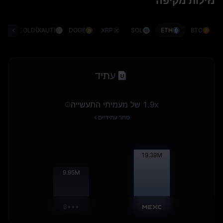
נזילות מקיפה
G)
GOLD(XAUT)
DOGE
XRP
SOL
ETH
BTC
עתיד
1.9x של מעמיתי התעשייה
סחר עתידיים
19.41
M
9.96
M
B***