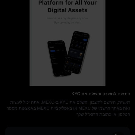
הירשם לחשבון והשלם את KYC
ראשית, הירשם לחשבון והשלם את KYC ב-MEXC. אתה יכול לעשות
זאת באתר הרשמי של MEXC או באפליקציית MEXC באמצעות מספר
הטלפון או כתובת הדוא"ל שלך.