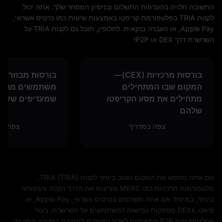
התשובה תלויה בהעדפות התשלום ובניסיון המסחר שלך. אתה יכול
לקנות TRIA בפלטפורמת קריפטו באמצעות שיטות כמו כרטיס אשראי,
Apple Pay, או העברה בנקאית. לחלופין, תוכל גם לקנות TRIA על
השרשרת דרך DEX או P2P!
בורסות מרכזיות (CEX)—
המקום שבו המתחילים
משתמשים מתקד
מתחילים את מסע הקריפטו
שמעדיפים שליט
שלהם
צפה במדריך
צפה במ
אם אתה מחפש את המקום הטוב ביותר לקנות TRIA (TRIA),
פלטפורמות מרכזיות כמו MEXC מציעות את הדרך הקלה והבטוחה
ביותר, במיוחד אם אתה משתמש בכרטיס אשראי, Apple Pay, או
פיאט. DEXs מספקות גמישות למשתמשים על השרשרת, בעוד
שפלטפורמות P2P מתאימות לאלה הזקוקים לתמיכה במטבע המקומי.