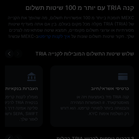
קנה TRIA עם יותר מ 100 שיטות תשלום
MEXC תומכת ביותר מ 100 אפשרויות תשלום, מה שהופך את הקנייה
של TRIA (TRIA) מקלה מכל מקום בעולם. בין אם אתה מעדיף שיטות
מסורתיות או ערוצי תשלום מקומיים, תמצא שיטה שמתאימה לצרכים
שלך. חקור שיטות תשלום שונות על
איך לקנות קריפטו
ב-MEXC עכשיו!
שלוש שיטות התשלום המובילות לקנייה TRIA
כרטיסי אשראי/חיוב
העברות בנקאיות
קנה TRIA מיד באמצעות ויזה או
מומלץ לקנות קריפטו 
מאסטרקארד. זו האפשרות המהירה
בנקאית TRIA ל
והבטוחה ביותר לסוחרי קריפטו. הוא דורש
סליקה אמינה דרך רשתו
רק השלמת אימות KYC.
EPA, SWIFT
לאזור שלך.
3 דרכים נוספות לרכוש TRIA בקלות