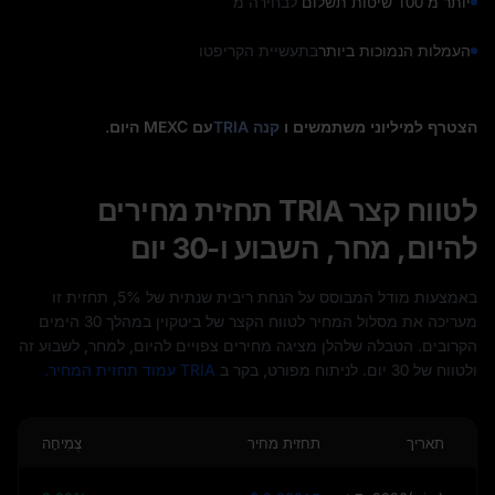
יותר מ 100 שיטות תשלום
לבחירה מ
העמלות הנמוכות ביותר
בתעשיית הקריפטו
הצטרף למיליוני משתמשים ו
קנה TRIA
עם MEXC היום.
לטווח קצר TRIA תחזית מחירים
להיום, מחר, השבוע ו-30 יום
באמצעות מודל המבוסס על הנחת ריבית שנתית של 5%, תחזית זו
מעריכה את מסלול המחיר לטווח הקצר של ביטקוין במהלך 30 הימים
הקרובים. הטבלה שלהלן מציגה מחירים צפויים להיום, למחר, לשבוע זה
ולטווח של 30 יום. לניתוח מפורט, בקר ב
TRIA עמוד תחזית המחיר.
תאריך
תחזית מחיר
צְמִיחָה