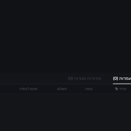
..
עמדות (
0
)
פוזיציות סגורות (
0
)
עתיד
כמות
תשלום
סכום להסדר