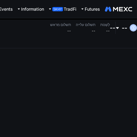
Events
Information
TradFi
Futures
לְשַׁנוֹת
תשלום עלייה
תשלום מראש
--
--
--
--
--
1M
5M
15M
1H
4H
1D