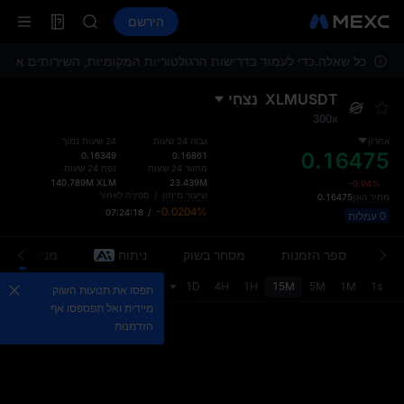
LLY
Futures
TradFi
הירשם
BLESS
Information
s
HEI
וחות לכל שאלה.
CYS
כדי לעמוד בדרישות הרגולטוריות המקומיות, השירותים אינם 
SHOP
XLMUSDT
נִצחִי
LLY
300x
BLESS
HEI
אחרון
גבוה 24 שעות
24 שעות נמוך
0.16475
0.16349
0.16861
CYS
מחזור 24 שעות
נפח 24 שעות
140.789M
XLM
23.439M
-0.94%
שיעור מימון
/
סְפִירָה לְאָחוֹר
מחיר הוגן
0.16475
-0.0204%
07:24:18
/
0 עמלות
ידע
ספר הזמנות
מסחר בשוק
ניתוח
מניעי השוק
1s
1M
5M
15M
1H
4H
1D
מחיר אחרון
מְקוֹרִי
תפסו את תנועות השוק
מיידית ואל תפספסו אף
הזדמנות