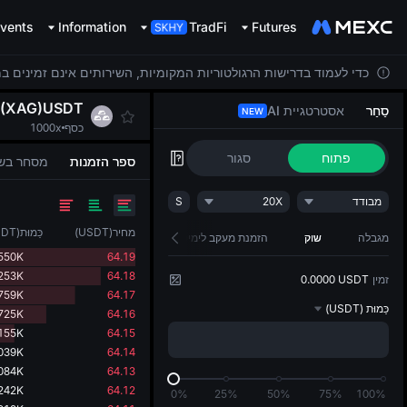
vents
Information
TradFi
Futures
כדי לעמוד בדרישות הרגולטוריות המקומיות, השירותים אינם זמינים ב
R(XAG)USDT
סַחַר
אסטרטגיית AI
NEW
כסף
1000x
פתוח
סגור
ספר הזמנות
מסחר בש
מבודד
20X
S
מחיר
(
USDT
)
כַּמוּת
(
SDT
מגבלה
שוק
הזמנת מעקב לימיט
550K
64.19
253K
64.18
זמין
0.0000 USDT
759K
64.17
כַּמוּת
(USDT)
725K
64.16
155K
64.15
039K
64.14
084K
64.13
242K
64.12
0%
25%
50%
75%
100%