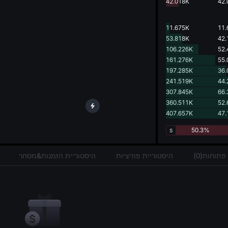
g.
42.018K
42.
11.675K
11.
53.818K
42.
106.226K
52.
161.276K
55.
197.285K
36.
241.519K
44.
307.845K
66.
360.511K
52.
407.657K
47.
50.3%
S
תוחות(0)
היסטוריית פוזיציות
היסטוריית הזמנות&מסחר