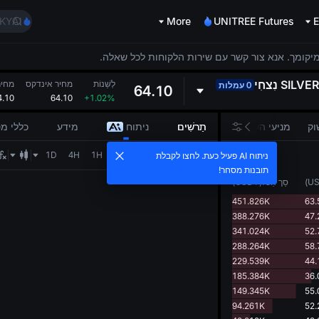
AAOI
KYAI
More
UNITREE Futures
E
ug 10
xpiry
מיקומך. אנא צור קשר עם שירות הלקוחות לכל שאלה.
XAU)
SILVE
נִצחִי
AAOI
לְשַׁנוֹת
מחיר אינדקס
מחיר
0 עמלות
64.10
4.10
64.10
+1.02%
KYAI
ug 10
וק
מניעי השוק
תַרשִׁים
ניתוח
מידע
כללי מ
xpiry
1D
4H
1H
15M
5M
1M
1s
ניתוח AI פעיל כעת. לחצו לקבלת
0.01
תובנות מסחר!
U
)
סַך הַכֹּל
(
USDT
)
451.826K
63.
388.276K
47.
341.024K
52.
288.264K
58.
229.539K
44.
185.384K
36.
149.345K
55.
94.261K
52.