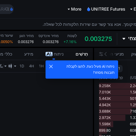
BMT
ARAK
More
UNITREE Futures
E
ug 10
TUT
מיקומך. אנא צור קשר עם שירות הלקוחות לכל שאלה.
BMT
שיעור מימ
ARAK
לְשַׁנוֹת
מחיר אינדקס
מחיר הוגן
צחִי
0.003275
.0050%
0.003276
0.003276
+7.16%
ug 10
וק
מניעי השוק
תַרשִׁים
ניתוח
מידע
כללי מ
1D
4H
1H
15M
5M
1M
1s
ניתוח AI פעיל כעת. לחצו לקבלת
0.000001
תובנות מסחר!
U
)
סַך הַכֹּל
(
USDT
)
9.258K
2.2
7.010K
1.5
5.443K
501
4.942K
1.2
3.688K
716
2.972K
1.3
1.598K
698
899.80
608