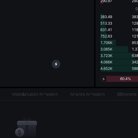
g.
290.97
290
0
383.49
383
513.33
129
631.41
118
752.63
121
1.706K
953
3.085K
1.3
3.723K
638
4.066K
342
4.652K
586
60.4%
S
תוחות(0)
היסטוריית פוזיציות
היסטוריית הזמנות&מסחר