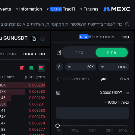
vents
Information
TradFi
Futures
כדי לעמוד בדרישות הרגולטוריות המקומיות, השירותים אינם זמינים ב
סַחַר
אסטרטגיית AI
GUNUSDT
נִ
NEW
פתוח
סגור
ספר הזמנות
מסחר בש
מבודד
20X
S
מחיר
(
USDT
)
כַּמוּת
(
SDT
מגבלה
שוק
הזמנת מעקב לימיט
48K
0.003284
67K
0.003283
זמין
0.0000 USDT
.45
0.003282
כַּמוּת
(USDT)
53K
0.003281
.41
0.003280
74K
0.003279
.47
0.003278
.83
0.003277
0%
25%
50%
75%
100%