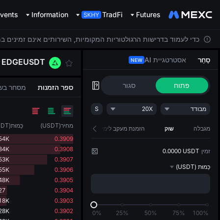
vents
Information
TradFi
Futures
כדי לעמוד בדרישות הרגולטוריות המקומיות, השירותים אינם זמינים ב
סַחַר
אסטרטגיית AI
EDGEUSDT
NEW
פתוח
סגור
ספר הזמנות
מסחר בש
מבודד
20X
S
מחיר
(
USDT
)
כַּמוּת
(
SDT
מגבלה
שוק
הזמנת מעקב לימיט
54K
0.3909
84K
0.3908
זמין
0.0000 USDT
53K
0.3907
כַּמוּת
(USDT)
55K
0.3906
48K
0.3905
27
0.3904
18K
0.3903
28K
0.3902
0%
25%
50%
75%
100%