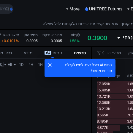
AAOI
KYAI
More
UNITREE Futures
E
ug 10
xpiry
מיקומך. אנא צור קשר עם שירות הלקוחות לכל שאלה.
XAU)
שיעור מימון
/
AAOI
לְשַׁנוֹת
מחיר אינדקס
מחיר הוגן
נִצחִי
0.3900
+0.0101%
0.3905
0.3905
+1.58%
KYAI
ug 10
וק
מניעי השוק
תַרשִׁים
ניתוח
מידע
כללי מ
xpiry
1D
4H
1H
15M
5M
1M
1s
ניתוח AI פעיל כעת. לחצו לקבלת
0.0001
תובנות מסחר!
U
)
סַך הַכֹּל
(
USDT
)
17.059K
1.6
15.405K
1.6
13.721K
1.6
12.068K
1.8
10.213K
1.6
8.565K
70.
8.495K
3.6
4.877K
1.4