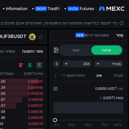
Information
TradFi
Futures
כדי לעמוד בדרישות הרגולטוריות המקומיות, השירותים אינם זמינים ב
סַחַר
אסטרטגיית AI
LIF3BUSDT
NEW
פתוח
סגור
ספר הזמנות
מסחר בש
מבודד
20X
S
מחיר
(
USDT
)
כַּמוּת
(
SDT
מגבלה
שוק
הזמנת מעקב לימיט
.00
0.006541
.34
0.006540
זמין
0.0000 USDT
.59
0.006539
כַּמוּת
(USDT)
.87
0.006538
.57
0.006537
.59
0.006536
.86
0.006535
93
0.006534
0%
25%
50%
75%
100%