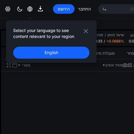
B
התחבר
הירשם
Select your language to see
שיעור מימון
/
סְפִירָה לְאָחוֹר
גבוה 24 שעות
24 שעות נמוך
נפח 24 שעות(BROCCOLIF3B)
גן
content relevant to your region
01:06:33
/
+0.0688%
0.
18.779M
0.006374
0.006601
B
English
סחר
מגבלת סיכון
מחיר אחרון
מְקוֹרִי