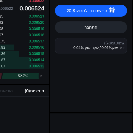
..
40
0.006533
0.006524
.006522
הירשם כדי לתבוע 
$
20
25
0.006521
12
0.006520
התחבר
08
0.006519
07
0.006518
.75
0.006517
שיעור העמלה
.92
0.006516
יוצר שוק
0.01%
/ לוקח שוק
0.04%
.36
0.006515
.87
0.006514
.07
0.006513
52.7%
B
פוזיציות(0)
הוראות פ