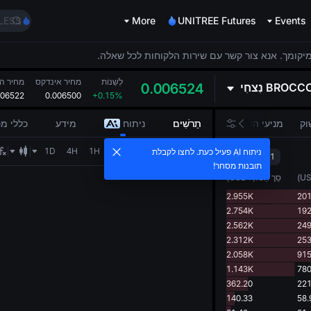
LLY
LESS
More
UNITREE Futures
Events
HEI
CYS
מיקומך. אנא צור קשר עם שירות הלקוחות לכל שאלה.
SHOP
LLY
לְשַׁנוֹת
מחיר אינדקס
מחיר הו
BROCCO
נִצחִי
0.006524
006522
0.006500
+0.15%
LESS
HEI
וק
מניעי השוק
תַרשִׁים
ניתוח
מידע
כללי מ
CYS
1D
4H
1H
15M
5M
1M
1s
ניתוח AI פעיל כעת. לחצו לקבלת
0.000001
תובנות מסחר!
U
)
סַך הַכֹּל
(
USDT
)
2.955K
201
2.754K
192
2.562K
249
2.312K
253
2.058K
915
1.143K
780
362.20
221
140.33
58.