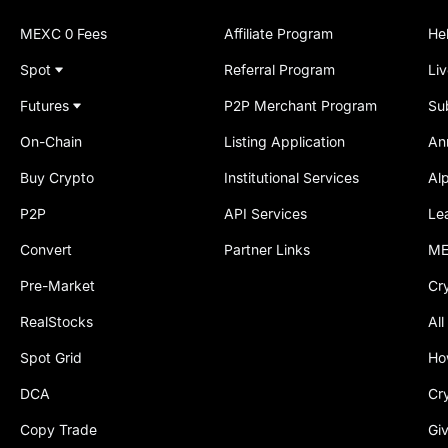
MEXC 0 Fees
Affiliate Program
He
Spot
Referral Program
Li
Futures
P2P Merchant Program
Su
On-Chain
Listing Application
An
Buy Crypto
Institutional Services
Al
P2P
API Services
Le
Convert
Partner Links
ME
Pre-Market
Cr
RealStocks
All
Spot Grid
Ho
DCA
Cr
Copy Trade
Gi