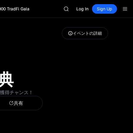
SKYAI
000 TradFi Gala
UNITREE STAR Market Subscripti
Log In
Sign Up
SPCX rises despite lock-up expir
GOLD(XAU)
AAOI
イベントの詳細
SKYAI
UNITREE STAR Market Subscripti
SPCX rises despite lock-up expir
特典
ップ獲得チャンス！
共有