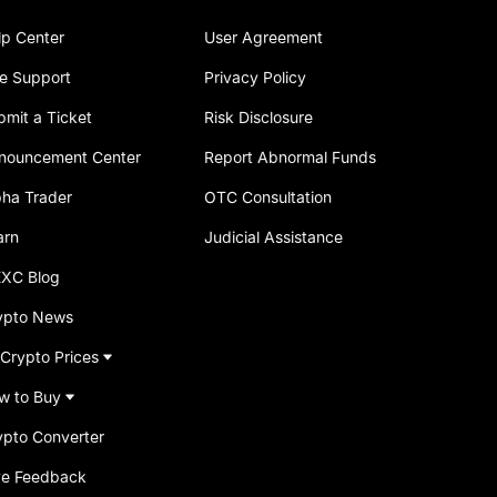
lp Center
User Agreement
ve Support
Privacy Policy
bmit a Ticket
Risk Disclosure
nouncement Center
Report Abnormal Funds
pha Trader
OTC Consultation
arn
Judicial Assistance
XC Blog
ypto News
 Crypto Prices
w to Buy
ypto Converter
ve Feedback