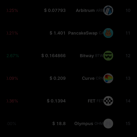
-0.25%
$ 0.07793
Arbitrum
10
ARB
-0.21%
$ 1.401
PancakeSwap
11
CAKE
+2.67%
$ 0.164866
Bitway
12
BTW
-0.09%
$ 0.209
Curve
13
CRV
-0.36%
$ 0.1394
FET
14
FET
0.00%
$ 18.8
Olympus
15
OHM