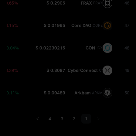
-0.65%
$ 0.2905
FRAX
46
FRAX
-0.15%
$ 0.01995
Core DAO
47
CORE
+0.04%
$ 0.02230215
ICON
48
ICX
-0.39%
$ 0.3087
CyberConnect
49
CYBER
+0.11%
$ 0.09489
Arkham
50
ARKM
4
3
2
1