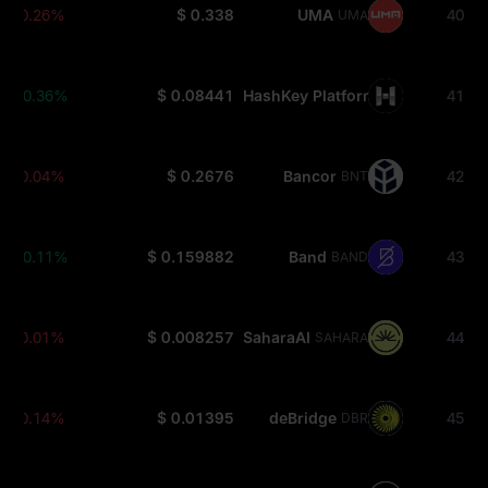
-0.26%
$ 0.338
UMA
40
UMA
+0.36%
$ 0.08441
HashKey Platform
41
HSK
-0.04%
$ 0.2676
Bancor
42
BNT
+0.11%
$ 0.159882
Band
43
BAND
-0.01%
$ 0.008257
SaharaAI
44
SAHARA
-0.14%
$ 0.01395
deBridge
45
DBR