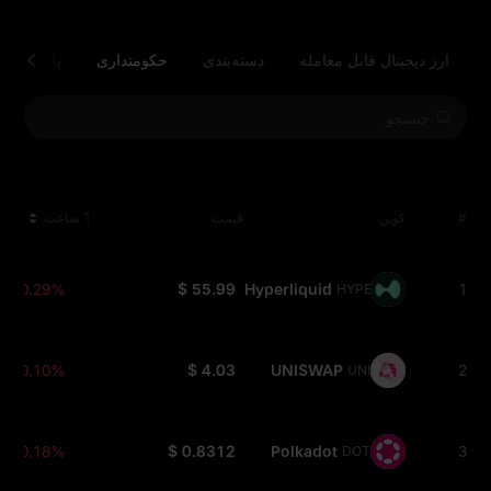
ارز دیجیتال قابل معامله
دسته‌بندی
حکومتداری
پلتفرم قر
#
کوین
قیمت
1 ساعت
-0.29%
$ 55.99
Hyperliquid
1
HYPE
-0.10%
$ 4.03
UNISWAP
2
UNI
-0.18%
$ 0.8312
Polkadot
3
DOT