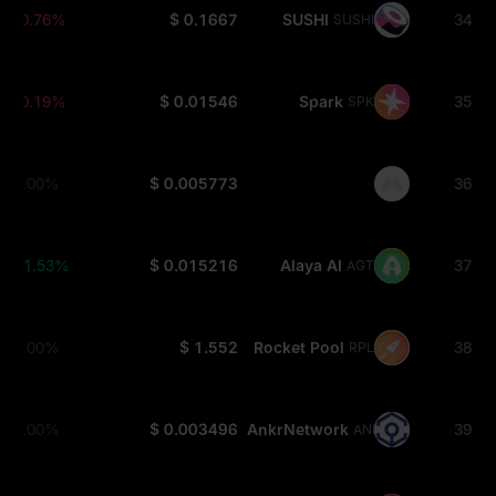
-0.76%
$ 0.1667
SUSHI
34
SUSHI
-0.19%
$ 0.01546
Spark
35
SPK
0.00%
$ 0.005773
36
+1.53%
$ 0.015216
Alaya AI
37
AGT
0.00%
$ 1.552
Rocket Pool
38
RPL
0.00%
$ 0.003496
AnkrNetwork
39
ANKR