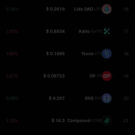
+0.14%
$ 0.2919
Lido DAO
16
LDO
-0.57%
$ 0.8834
Kaito
17
KAITO
-0.35%
$ 0.1986
Tezos
18
XTZ
-0.27%
$ 0.08723
OP
19
OP
+0.09%
$ 4.207
ENS
20
ENS
-0.12%
$ 16.3
Compound
21
COMP