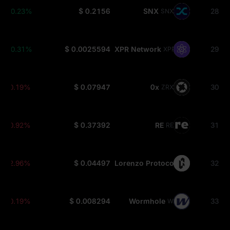
+0.23%
$ 0.2156
SNX
28
SNX
+0.31%
$ 0.0025594
XPR Network
29
XPR
-0.19%
$ 0.07947
0x
30
ZRX
-0.92%
$ 0.37392
RE
31
RE
-2.96%
$ 0.04497
Lorenzo Protocol
32
BANK
-0.19%
$ 0.008294
Wormhole
33
W