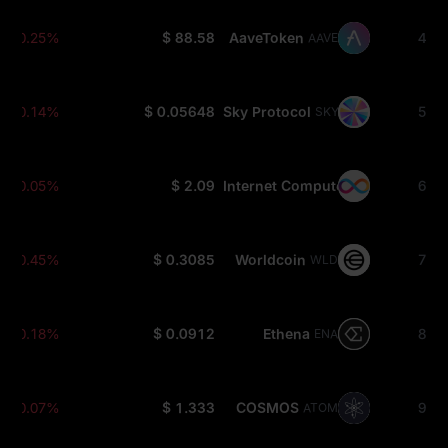
-0.25%
$ 88.58
AaveToken
4
AAVE
-0.14%
$ 0.05648
Sky Protocol
5
SKY
-0.05%
$ 2.09
Internet Computer
6
ICP
-0.45%
$ 0.3085
Worldcoin
7
WLD
-0.18%
$ 0.0912
Ethena
8
ENA
-0.07%
$ 1.333
COSMOS
9
ATOM