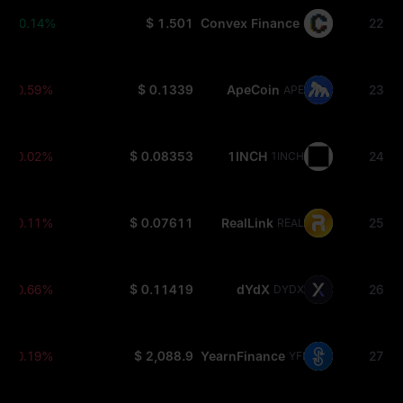
+0.14%
$ 1.501
Convex Finance
22
CVX
-0.59%
$ 0.1339
ApeCoin
23
APE
-0.02%
$ 0.08353
1INCH
24
1INCH
-0.11%
$ 0.07611
RealLink
25
REAL
-0.66%
$ 0.11419
dYdX
26
DYDX
-0.19%
$ 2,088.9
YearnFinance
27
YFI