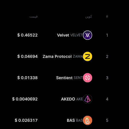
#
کوین
قیمت
$ 0.46522
Velvet
1
VELVET
$ 0.04694
Zama Protocol
2
ZAMA
$ 0.01338
Sentient
3
SENT
$ 0.0040692
AKEDO
4
AKE
$ 0.026317
BAS
5
BAS