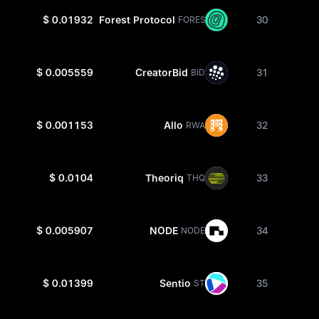
$ 0.01932
Forest Protocol
30
FOREST
$ 0.005559
CreatorBid
31
BID
$ 0.001153
Allo
32
RWA
$ 0.0104
Theoriq
33
THQ
$ 0.005907
NODE
34
NODE
$ 0.01399
Sentio
35
ST