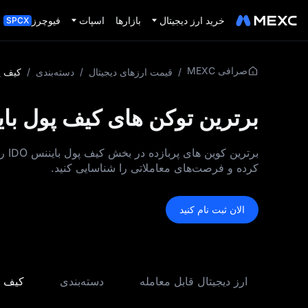
خرید ارز دیجیتال
بازارها
اسپات
فیوچرز
SPCX
صرافی MEXC
/
قیمت ارزهای دیجیتال
/
دسته‌بندی
/
کیف پو
برترین توکن‌ های کیف پول بایننس IDO بر اساس ار
برت
کرده و فرصت‌های معاملاتی را شناسایی کنید.
الان ثبت نام کنید
ارز دیجیتال قابل معامله
دسته‌بندی
کیف پو