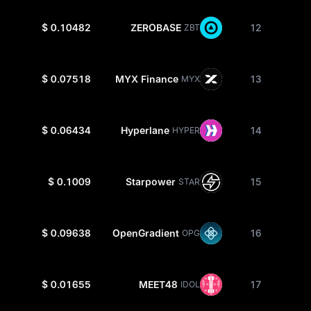
$ 0.10482
ZEROBASE
12
ZBT
$ 0.07518
MYX Finance
13
MYX
$ 0.06434
Hyperlane
14
HYPER
$ 0.1009
Starpower
15
STAR
$ 0.09638
OpenGradient
16
OPG
$ 0.01655
MEET48
17
IDOL