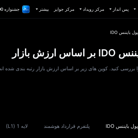
پس انداز
مرکز رویداد
مرکز جوایز
بیشتر
جشنواره 1,000,000 دلاری TradFi
ل بایننس IDO
زش بازار
رین کوین‌ های پربازده در بخش کیف پول بایننس IDO را بررسی کنید. کوین‌ های زیر بر اساس ارزش باز
ل بایننس IDO
پلتفرم قرارداد هوشمند
لایه 1 (L1)