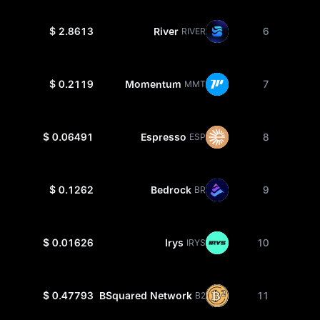
$ 2.8613
River
6
RIVER
$ 0.2119
Momentum
7
MMT
$ 0.06491
Espresso
8
ESP
$ 0.1262
Bedrock
9
BR
$ 0.01626
Irys
10
IRYS
$ 0.47793
BSquared Network
11
B2