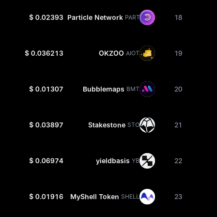
$ 0.02393
Particle Network
18
PARTI
$ 0.036213
OKZOO
19
AIOT
$ 0.01307
Bubblemaps
20
BMT
$ 0.03897
Stakestone
21
STO
$ 0.06974
yieldbasis
22
YB
$ 0.01916
MyShell Token
23
SHELL