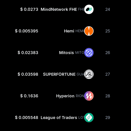
$ 0.0273
MindNetwork FHE
24
FHE
$ 0.005395
Hemi
25
HEMI
$ 0.02383
Mitosis
26
MITO
$ 0.03598
SUPERFORTUNE
27
GUA
$ 0.1636
Hyperion
28
RION
$ 0.005548
League of Traders
29
LOT