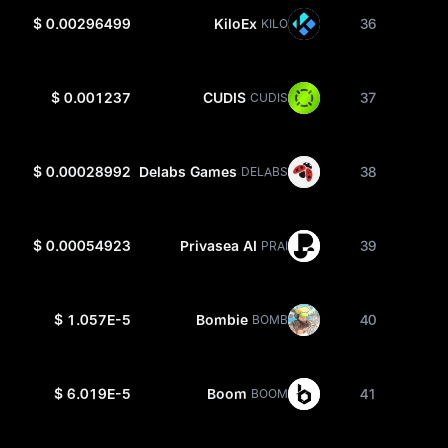
$ 0.00296499
KiloEx
36
KILO
$ 0.001237
CUDIS
37
CUDIS
$ 0.00028992
Delabs Games
38
DELABS
$ 0.00054923
Privasea AI
39
PRAI
$ 1.057E-5
Bombie
40
BOMB
$ 6.019E-5
Boom
41
BOOM