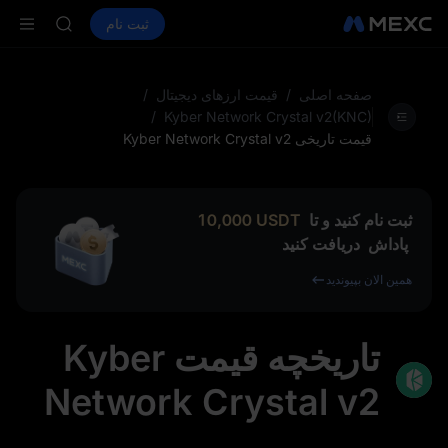
AAOI
خرید ارز دیجیتال
بازارها
اسپات
ثبت نام
فیوچرز
SKYAI
SPCX
اشتراک بازار STAR UNITREE د
افزایش SPCX با وجود پایان لاک‌آپ
LD(XAU)
صفحه اصلی
/
قیمت ارزهای دیجیتال
/
AAOI
/
Kyber Network Crystal v2(KNC)
SKYAI
قیمت تاریخی Kyber Network Crystal v2
اشتراک بازار STAR UNITREE د
افزایش SPCX با وجود پایان لاک‌آپ
ثبت نام کنید و تا
USDT
10,000
پاداش
دریافت کنید
همین الان بپیوندید
تاریخچه قیمت Kyber
Network Crystal v2