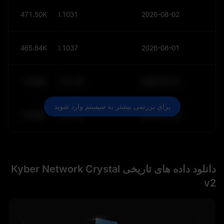
471.50K
$
0.1031
2026-08-02
465.84K
$
0.1037
2026-08-01
10.84K
$
64,011.99
2030-05-30
برای بررسی بیشتر به سیستم وارد شوید
10.84K
$
64,011.99
2030-05-29
دانلود داده‌ های تاریخی Kyber Network Crystal
v2