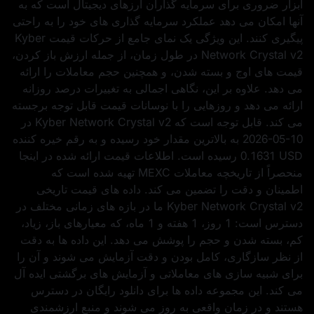
ابزار ضروری برای سرمایه‌ گذاران ارزهای دیجیتال است که به
آنها امکان می‌ دهد عملکرد سرمایه‌ گذاری‌ های خود را به راحتی
پیگیری کنند. این ویژگی یک نمای جامع از حرکات قیمت Kyber
Network Crystal v2 در طول زمان، از جمله ارزش باز کردن،
قیمت‌ های اوج و بسته شدن، و همچنین حجم معاملات را ارائه
می‌ دهد. علاوه بر این، نگاهی اجمالی به تغییرات درصد روزانه
ارائه می دهد و روزهایی را با نوسانات قیمت قابل توجه برجسته
می کند. قابل توجه است که Kyber Network Crystal v2 در
2026-05-10
به بالاترین مقدار خود رسیده و به رقم خیره کننده
0.1631 USD
رسیده است. اطلاعات قیمت ارائه شده در اینجا
منحصراً از تاریخچه معاملات MEXC تهیه شده است که
اطمینان و دقت را تضمین می کند. داده‌ های قیمت تاریخی
Kyber Network Crystal v2 ما در بازه‌ های زمانی مختلف در
دسترس است: 1 روز، 1 هفته و 1 ماه، که معیارهای باز، زیاد،
کم، بسته شدن و حجم را پوشش می‌ دهد. این داده ها به دقت
از نظر سازگاری، کامل بودن و دقت آزمایش می شوند و آن را
برای شبیه سازی های معاملاتی و آزمایش های برگشتی ایده آل
می کند. این مجموعه داده ها برای دانلود رایگان در دسترس
هستند و در زمان واقعی به روز می شوند و منبع ارزشمندی