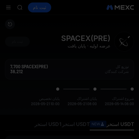
ACE
خرید ارز دیجیتال
بازارها
اسپات
ثبت نام
فیوچرز
HFT
SPCX
SPCX
UNITREE
فیوچرز یون
SKYAI
SPACEX(PRE)
ACE
ثبت‌ نام
عرضه اولیه
·
پایان یافت
HFT
SPCX
UNITREE
7,700 SPACEX(PRE)
توزیع کل
فیوچرز یون
38,212
شرکت‌ کنندگان
شروع اشتراک
پایان اشتراک
پایان تخصیص
2026-05-21 10:00
2026-05-21 08:00
2026-05-14 06:00
USDT
استخر
USDT
استخر
USD1
استخر
NEW