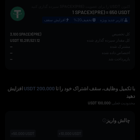
اکنون
USDT
را برای عضویت
SPACEX(PRE)
سپرده گذاری کنید
1
SPACEX(PRE)
=
650
USDT
کاربر جدید ویژه
تخفیف20%
افزایش سقف
کل تخصیص
3,100 SPACEX(PRE)
کل مقدار سپرده گذاری شده
10,291,521.12 USDT
مشترک شده
--
اختصاص داده شده
--
بازپرداخت شد
--
با تکمیل وظایف، سقف اشتراک خود را تا
200,000 USDT
افزایش
دهید
محدودیت فعلی:
100,000
USDT
چالش واریز
+
50,000
USDT
+
10,000
USDT