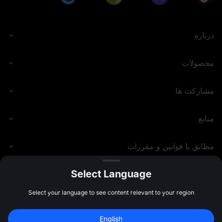
• محاسبه حجم معاملات اسپات شامل تراکنش‌های USDT، 
USDC، USDE و USD1 می‌شود و تراکنش‌های با کارمزد 0 نیز 
در آن لحاظ می‌شوند. محاسبه حجم معاملات فیوچرز شامل 
درباره
فیوچرز USDT، USDC و USDE، شامل باز کردن و بستن 
پوزیشن‌ها، می‌شود و تراکنش‌های با کارمزد 0 نیز در آن لحاظ 
می‌شوند. حجم معاملاتی ایجادشده از طریق کپی تریدینگ و گرید 
محصولات
تریدینگ نیز محاسبه خواهد شد. تراکنش‌های فیوچرز که در آن‌ها 
از توکن‌های MX برای کسر کارمزد استفاده شده باشد، به‌عنوان 
حجم معاملاتی معتبر محاسبه نخواهند شد.
مشارکت ها
• کاربران باید لینک دعوت موجود در صفحه رویداد را با دوستان 
خود به اشتراک بگذارند و از آن‌ها بخواهند از طریق این لینک در 
منابع
MEXC ثبت‌نام کنند. دریافت پاداش تنها زمانی امکان‌پذیر است 
که زیرمجموعه‌ها با موفقیت در اشتراک توکن شرکت کنند.
• کاربران نمی‌توانند به‌صورت هم‌زمان پاداش دعوت مربوط به 
مطابق با قوانین و مقررات
لانچ پول، لانچ پد و Airdrop+ را دریافت کنند. معرف‌ها بر اساس 
رویدادی که زیرمجموعه‌های آن‌ها در آن شرکت کرده و تکمیل 
می‌کنند، پاداش دریافت خواهند کرد؛ در این میان، اولویت با 
Select Language
رویدادی است که زودتر به پایان برسد، صرف‌نظر از ترتیب 
مشارکت زیرمجموعه‌ها. این محدودیت تنها برای پاداش‌های دعوت 
MEXC.COM
2026
©
Select your language to see content relevant to your region
در لانچ پول، لانچ پد و Airdrop+ اعمال می‌شود و تأثیری بر امکان 
ترکیب پاداش‌های لانچ پد با سایر انواع پاداش (مانند ریبیت) ندارد.
• کاربران در هر زمان تنها می‌توانند در یک پروژه لانچ پد اشتراک 
English