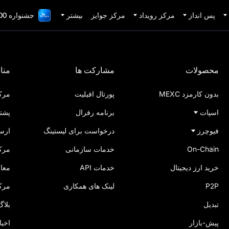
پس انداز
مرکز رویداد
مرکز جوایز
بیشتر
جشنواره 1,000,000 دلاری TradFi
محصولات
مشارکت ها
مناب
بدون کارمزد MEXC
پورتال افیلیت
مرکز
اسپات
برنامه رفرال
پشتی
فیوچرز
درخواست برای لیستینگ
ارس
On-Chain
خدمات سازمانی
مرکز
خرید ارز دیجیتال
خدمات API
معام
P2P
لینک‌ های همکاری
مرک
تبدیل
بلاگ XC
پیش-بازار
اخبا