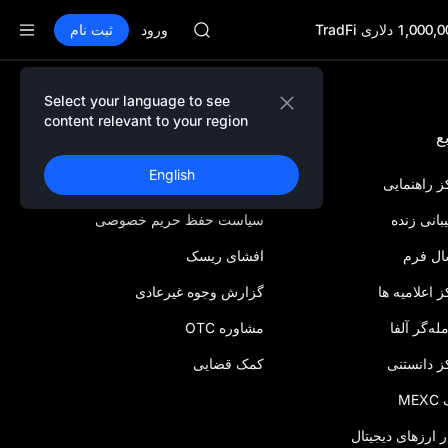
MINIMAX
ورود
ثبت نام
HEI
CAP
UNITREE
فیوچرز یونیتری هم‌اکنون فعال اس
Select your language to see
content relevant to your region
BLESS
ع
مطابق با قوانین و مقررات
MINIMAX
HEI
English
 راهنمایی
توافقنامه کاربر
CAP
UNITREE
بانی زنده
سیاست حفظ حریم خصوصی
فیوچرز یونیتری هم‌اکنون فعال اس
ال فرم
افشای ریسک
 اعلامیه‌ ها
گزارش وجوه غیرعادی
له‌گر آلفا
مشاوره OTC
ز دانستنی
کمک قضایی
ME
ر ارزهای دیجیتال