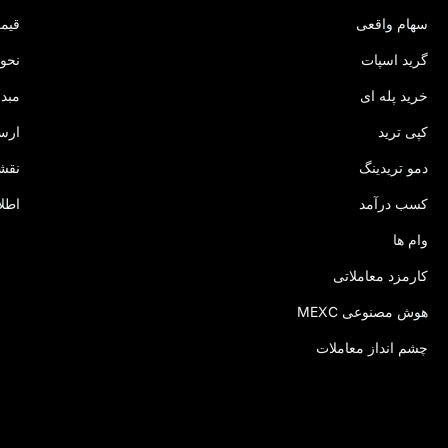
سهام واقعی
قیمت
گرید اسپات
نحوه
خرید پله‌ ای
مبدل
کپی ترید
ارسا
دمو تریدینگ
نقش
کسب درآمد
اطل
وام‌ ها
کارمزد معاملاتی
هوش مصنوعی MEXC
چشم انداز معاملات