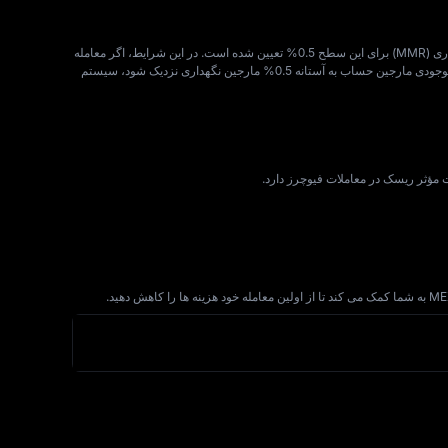
فرض کنید در جدول قوانین معاملاتی مشخص شده است که پوزیشن‌ هایی با اندازه کمتر از 50,000 قرارداد می‌ توانند حداکثر از اهرم 125x استفاده کنند و نرخ مارجین نگهداری (MMR) برای این سطح 0.5% تعیین شده است. در این شرایط، اگر معامله‌
گری یک پوزیشن لانگ به ارزش 10,000 USDT را با اهرم 100x باز کند، تنها به 100 USDT مارجین اولیه نیاز خواهد داشت. اما اگر بازار برخلاف جهت معامله حرکت کند و موجودی مارجین حساب به آستانه 0.5% مارجین نگهداری نزدیک شود، سیستم
 مؤثر ریسک در معاملات فیوچرز دارد.