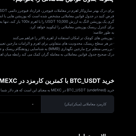
برای درک بهتر سازوکار اهرم در معاملات فیوچرز، قرارداد فیوچرز دائمی BTCUSDT را به‌ عنوان نمونه در نظر بگیریم.
برای کنترل ریسک پوزیشن معاملاتی را لیکویید خواهد کرد.
به‌ طور خلاصه:
· پوزیشن‌ های کوچک‌ تر امکان استفاده از اهرم بالاتر را فراهم می‌کنند
· در هر سطح ریسک، محدودیت‌ های متفاوتی برای اهرم و الزامات مارجین تعیی
· بررسی منظم نرخ مارجین نگهداری (MMR) به شناسایی زودهنگام ریسک و جلوگیری از لیکویید شدن کمک می‌کند
درک صحیح جدول قوانین معاملاتی به معامله‌ گران کمک می‌ کند رابطه میان اه
خرید BTC_USDT با کمترین کارمزد در MEXC
خرید BTC_USDT (undefined) در MEXC به معنای این است که هر دلار شما بیشتر ارزش دارد! به عنوان یکی از پلتفرم‌ های با کمترین کارمزد در بازار ارزهای دیجیتال، MEXC به شما کمک می‌ کند تا از اولین معامله خود هزینه‌ ها را کاهش دهید.
کارمزد معاملاتی (میکر/تیکر)
-