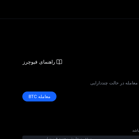
راهنمای فیوچرز
 معامله در حالت چنددارایی
معامله BTC
سقف سفارش محدود قیمت / 