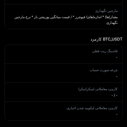
مارجین نگهداری
مقدار(ها) * اندازه(های) فیوچرز * / قیمت میانگین پوزیشن باز * نرخ مارجین
نگهداری
BTC_USDT
کارمزد
فاندینگ ریت فعلی
-
چرخه صورت حساب
-
کارمزد معاملاتی (میکر/تیکر)
- / -
کارمزد معاملاتی لیکویید شدن اجباری
-