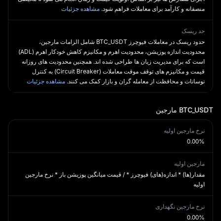
.
منصفانه و کارآمد برای معاملات فراهم شود.
مشاهده جزئیات
حد ریسک
حدود ریسک در معاملات فیوچرز BTC_USDT شامل الزامات مارجین،
محدودیت اندازه پوزیشن، محدودیت اهرم و مکانیزم کاهش خودکار اهرم (ADL)
است که برای مدیریت زیان‌ ها طراحی شده‌ اند. همچنین محدودیت‌ های روزانه
قیمت و مکانیزم‌ های توقف موقت معاملات (Circuit Breaker) به کنترل
نوسانات و محافظت از معامله‌ گران و بازار کمک می‌ کنند.
مشاهده جزئیات
BTC_USDT
مارجین
نرخ مارجین اولیه
0.00%
مارجین اولیه
مقدار(ها) * اندازه(های) فیوچرز * / قیمت میانگین پوزیشن باز * نرخ مارجین
اولیه
نرخ مارجین نگهداری
0.00%