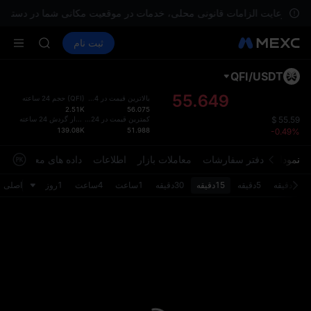
TUT
نظور رعایت الزامات قانونی محلی، خدمات در موقعیت مکانی شما در دسترس نی
BMT
خرید ارز دیجیتال
بازارها
اسپات
ثبت نام
فیوچرز
UBARAK
SPCX
اشتراک بازار STAR UNITREE د
TUT
QFI
/
USDT
طرح پ
BMT
بروزرس
55.649
بالاترین قیمت در 24 ساعت
)
QFI
(
حجم 24 ساعته
UBARAK
2.51K
56.075
صفحه مع
اشتراک بازار STAR UNITREE د
)
USDT
(
کمترین قیمت در 24 ساعت
مقدار گردش 24 ساعته
$
55.59
رابط کار
139.08K
51.988
-0.49%
بروزرس
می‌ توا
نمودار
دفتر سفارشات
معاملات بازار
اطلاعات
داده های معاملاتی
تنظیما
کنید.
1دقیقه
5دقیقه
15دقیقه
30دقیقه
1ساعت
4ساعت
1روز
اصلی