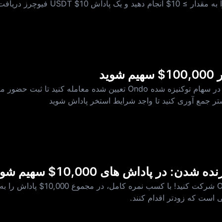
ید
• حداقل 5,000 USDT را روزانه در سهام توکنیزه‌ شده Ondo تعیین‌ شده معام
 در پاداش‌ های 10,000$ سهیم شوید
در کوییز سهام توکنیزه‌ شده Ondo شرکت کن