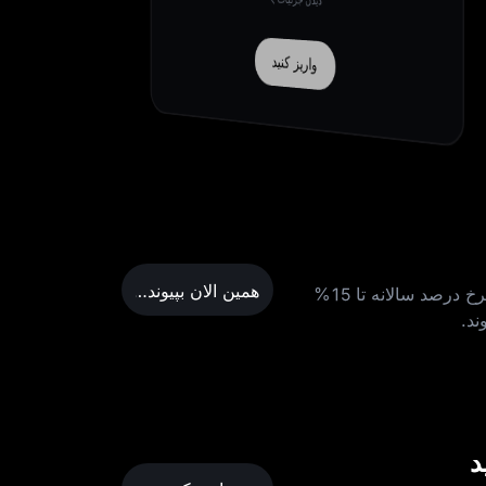
واریز کنید
همین الان بپیوندید
استیک سهام توکنیزه‌شده CRCLON، MSTRON، TSLAON و NVDAON را انجام دهید تا USDC را با نرخ درصد سالانه تا 15%
ند.
د