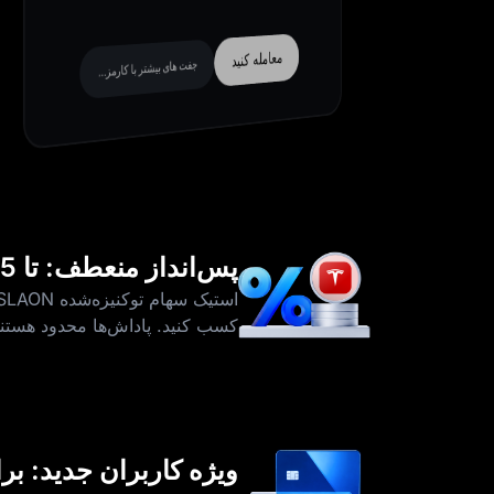
معامله کنید
جفت‌ های بیشتر با کارمزد صفر
پس‌انداز منعطف: تا 15% نرخ درصد سالانه کسب کنید
کسب کنید. پاداش‌ها محدود هستند
ویژه کاربران جدید: بر