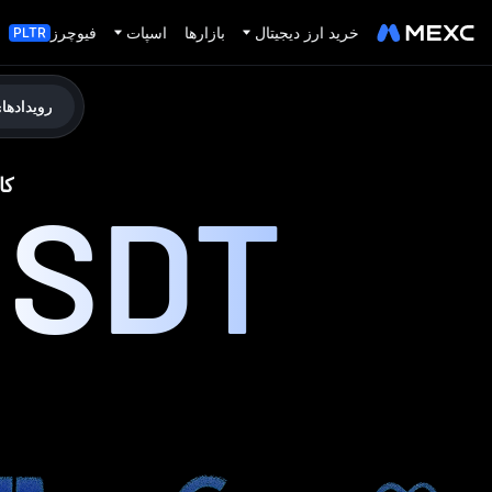
خرید ارز دیجیتال
بازارها
اسپات
فیوچرز
PLTR
رویدادها
کارن
USDT