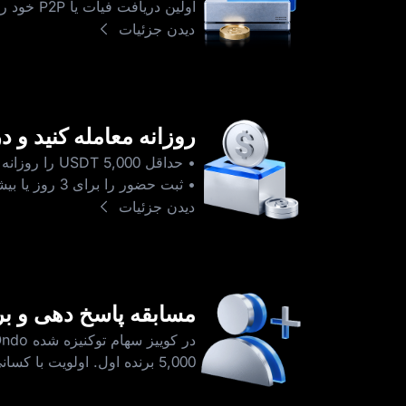
اولین دریافت فیات یا P2P خود را به مقدار ≥ 10$ انجام دهید و یک پاداش 10$ USDT فیوچرز دریافت کنید.
دیدن جزئیات
روزانه معامله کنید و در 100,000$ سهیم شو
• ثبت حضور را برای 3 روز یا بیشتر جمع‌ آوری کنید تا واجد شرایط استخر پاداش شوید
دیدن جزئیات
مسابقه پاسخ‌ دهی و برنده شدن:
5,000 برنده اول. اولویت با کسانی است که زودتر اقدام کنند.