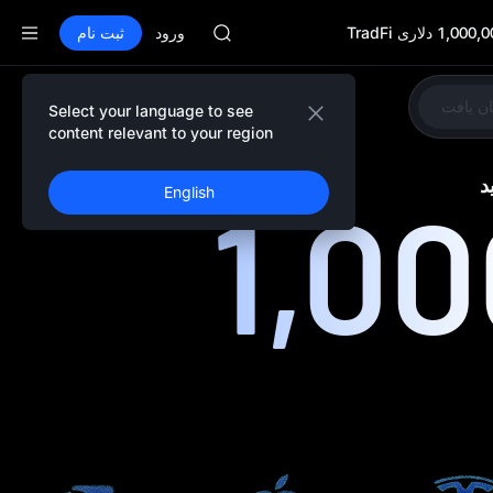
HEI
CYS
ورود
ثبت نام
SHOP
LLY
BLESS
یان یافت
Select your language to see
اشتراک گذاری
HEI
content relevant to your region
CYS
1,0
English