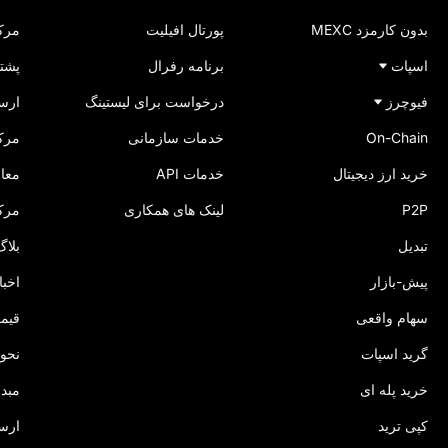
بدون کارمزد MEXC
پورتال افیلیت
مرکز
اسپات
برنامه رفرال
پشتی
فیوچرز
درخواست برای لیستینگ
ارس
On-Chain
خدمات سازمانی
مرکز
خرید ارز دیجیتال
خدمات API
معام
P2P
لینک‌ های همکاری
مرک
تبدیل
بلاگ XC
پیش-بازار
اخبا
سهام واقعی
قیمت
گرید اسپات
نحوه
خرید پله‌ ای
مبدل
کپی ترید
ارسا