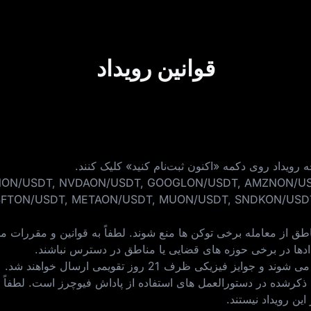
قوانین رویداد
 رویداد روی دکمه «اکنون ثبت‌نام کنید» کلیک کنند.
ارزهای معاملاتی واجد شرایط برای این رویداد: USDT, GOOGLON/USDT, AMZNON/USDT
SFTON/USDT, METAON/USDT, MUON/USDT, SNDKON/USDT
طق از معامله برخی توکن‌ ها منع شوند. لطفاً به قوانین و مقررات م
ادها در برخی حوزه‌ های قضایی یا مناطق در دسترس نباشند.
ط ذکرشده در
دستورالعمل‌ های استفاده از پاداش فیوچرز
است. لطفاً پ
ن رویداد نیستند.