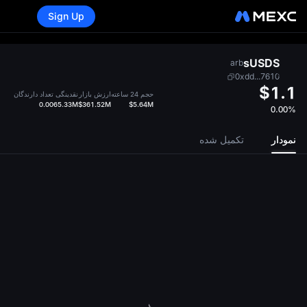
Sign Up
sUSDS
arb
0xdd...7610
$1.1
حجم 24 ساعته
ارزش بازار
نقدینگی
تعداد دارندگان
0.00
65.33M
$361.52M
$5.64M
0.00%
نمودار
تکمیل‌ شده