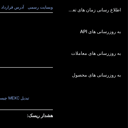
ز جد
کل عرضه: 1,000,000,000 SPON
وبسایت رسمی
|
آدرس قرارداد
|
اطلاع‌ رسانی زمان‌ های تعمیر و نگهداری
رویداد: +Airdrop
دوره رویداد: 25/7/2025, 10:00 (UTC) - 7/8/2025, 10:00 (UTC)
به‌ روزرسانی‌ های API
مزیت 1: واریز کنید و در 55,000 USDT سهیم شوید [انحصاری کاربران جدید]
مزیت 2: چالش فیوچرز - معامله کنید و در 15,000 USDT پاداش فیوچرز سهیم شوید [انحصاری کاربران جدید]
به‌ روزرسانی‌ های معاملات
مزیت 3: چالش اسپات - معامله کنید و در 5,000 USDT سهیم شوید [برای همه کاربران]
مزیت 4: با دعوت از کاربران جدید در 5,000 USDT سهیم شوید [برای همه کاربران]
به‌ روزرسانی‌ های محصول
توجه ویژه: Spheron Network (SPON) یک ساعت پس از لیست شدن در معاملات اسپات در
ببرید، همگی با کارمزد تراکنش 
MEXC، مقاله
تبدیل MEXC چیست؟
هشدار ریسک:
پروژه های استارتاپی بلاکچین م