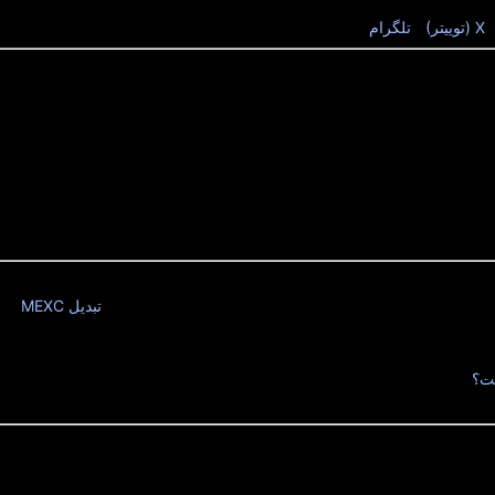
یدت
X (توییتر)
|
تلگرام
تبدیل MEXC
در
دسترس خواهد بود. با تبدیل MEXC، میتوانید از تبدیل های یکپارچه و فوری در طیف گسترده ای از دارایی ها لذت
صفر و بدون خطر نوسان قیمت. برای جزئیات بیشتر در مورد نحوه عملکرد تبدیل
چیست؟ را بخوانید.
مکن است از نظر عملیاتی، فناوری زیربنایی و محیط نظارتی، خطرات قابل