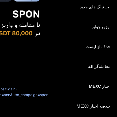
همی
لیستینگ‌ های جدید
توزیع جوایز
حذف از لیست
معامله‌گر آلفا
اخبار MEXC
*BTN-ثبت نام کنید&BTNURL=
osit-gain-
um=ann&utm_campaign=spon
خلاصه اخبار MEXC
درباره Spheron Network (SPON)
بزرگترین مرکز داده جهان برای