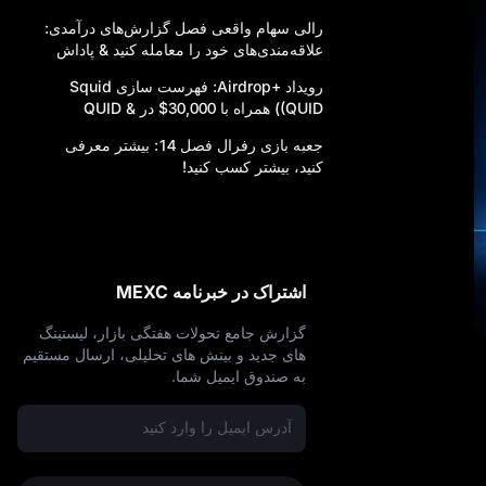
ا
رالی سهام واقعی فصل گزارش‌های درآمدی:
علاقه‌مندی‌های خود را معامله کنید & پاداش
نهایی را شکل دهید
رویداد +Airdrop: فهرست‌ سازی Squid
(QUID) همراه با 30,000$ در QUID &
10,000 USDT پاداش
جعبه بازی رفرال فصل 14: بیشتر معرفی
کنید، بیشتر کسب کنید!
اشتراک در خبرنامه MEXC
گزارش جامع تحولات هفتگی بازار، لیستینگ‌
های جدید و بینش‌ های تحلیلی، ارسال مستقیم
به صندوق ایمیل شما.