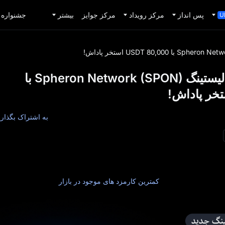
پس انداز
مرکز رویداد
مرکز جوایز
بیشتر
جشنواره 1,000,000 دلاری TradFi
U
[+Airdrop] جشن لیستینگ Spheron Network (SPON) با
به اشتراک بگذاری
به ما بپیوندید تا لیستینگ Spheron Network (SPON) در MEXC را با یک رویداد ویژه که هم برای کاربران جد
هم کاربران فعلی در دسترس است، جشن بگیریم. هنگام معامله با MEXC، فرصت خود را برای سهیم شدن در
 ندهید و از برخی از
کمترین کارمزد های موجود در بازار
لذت ببرید!