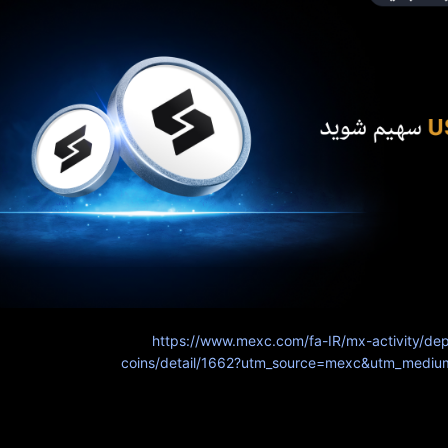
شه 
https://www.mexc.com/fa-IR/mx-activity/dep
*
coins/detail/1662?utm_source=mexc&utm_medi
 حجم کاری هوش مصنوعی که توسط جامعه پشتیبانی میشود.