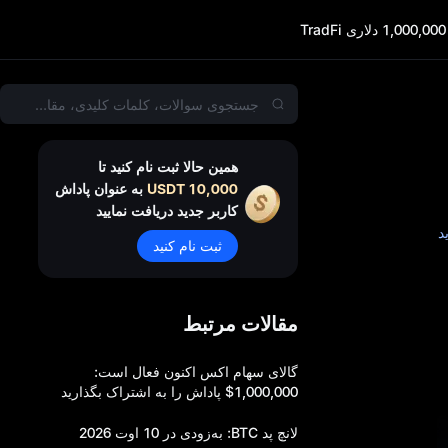
همین حالا ثبت نام کنید تا
10,000 USDT
به عنوان پاداش
کاربر جدید دریافت نمایید
د
ثبت نام کنید
ید و
مقالات مرتبط
گالای سهام اکس اکنون فعال است:
1,000,000$ پاداش را به اشتراک بگذارید
لانچ پد BTC: به‌زودی در 10 اوت 2026