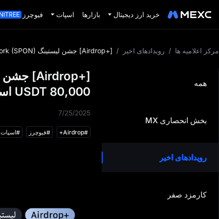
خرید ارز دیجیتال
بازارها
اسپات
فیوچرز
NITREE
مرکز اعلامیه‌ ها
/
رویدادهای اخیر
/
[+Airdrop] جشن لیستینگ Spheron Network (SPON) با 80,000 USDT استخر پاداش!
همه
80,000 USDT استخر پاداش!
7/25/2025
بخش انحصاری MX
#
Airdrop+
#
فیوچرز
#
اسپات
رویدادهای اخیر
استخر جایزه شگفت انگیز از دست
کارمزد صفر