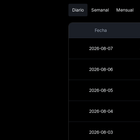
OPN
Diario
Semanal
Mensual
Conversor de
moneda fiat a OPN
Fecha
Spot de OPN
2026-08-07
Premercado
Earn
2026-08-06
Airdrop+
2026-08-05
Noticias
Blog
2026-08-04
Learn
2026-08-03