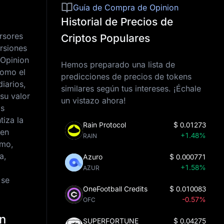
Guía de Compra de Opinion
Historial de Precios de
ersores
Criptos Populares
ersiones
 Opinion
Hemos preparado una lista de
como el
predicciones de precios de tokens
iarios,
similares según tus intereses. ¡Échale
su valor
un vistazo ahora!
os
tiza la
Rain Protocol
$
0.01273
 en
+1.48%
RAIN
imo,
a,
Azuro
$
0.000771
+1.58%
AZUR
 se
OneFootball Credits
$
0.010083
-0.57%
OFC
on
SUPERFORTUNE
$
0.04275