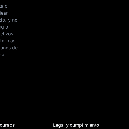
ta o
dear
ido, y no
ng o
ctivos
aformas
iones de
ace
cursos
Legal y cumplimiento