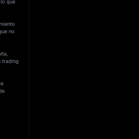
 lo que
imiento
 que no
lta,
 trading
de
de