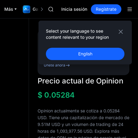
ACE
Más
Gala TradFi de $1,000,000
HFT
Inicia sesión
Regístrate
SPCX
UNITREE
Futuro de Unitree ya en vivo
Select your language to see
SKYAI
content relevant to your region
Regístrate y recibe
ACE
hasta
10,000
USDT
HFT
en
bonos
English
SPCX
UNITREE
Únete ahora
Futuro de Unitree ya en vivo
Precio actual de Opinion
$
0.05284
Opinion actualmente se cotiza a 0.05284
USD. Tiene una capitalización de mercado de
9.51M
USD y un volumen de trading de 24
horas de
1,093,977.56
USD. Explora más
datos de OPN en la página de precio actual