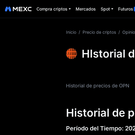
Compra criptos
Mercados
Spot
Futuros
Más información
Inicio
/
Precio de criptos
/
Opini
de OPN
HIstorial 
Info. de precios de
OPN
¿Qué es OPN?
Historial de precios de OPN
Tokenomía de OPN
Pronóstico de
precios de OPN
Historial de 
Historial de OPN
Período del Tiempo
:
20
Guía de compra de