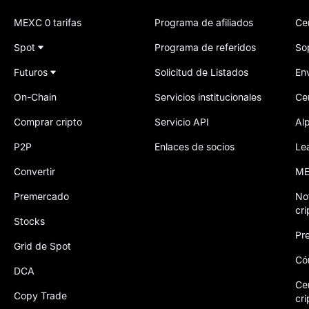
MEXC 0 tarifas
Programa de afiliados
Ce
Spot
Programa de referidos
So
Futuros
Solicitud de Listados
Env
On-Chain
Servicios institucionales
Ce
Comprar cripto
Servicio API
Al
P2P
Enlaces de socios
Le
Convertir
ME
Premercado
No
cr
Stocks
Pre
Grid de Spot
Có
DCA
Ce
Copy Trade
cri