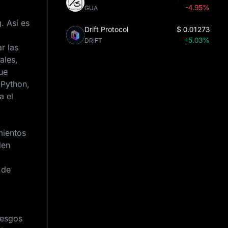
-4.95%
GUA
. Así es
Drift Protocol
$
0.01273
+5.03%
DRIFT
r las
ales,
ue
 Python,
a el
mientos
den
 de
iesgos