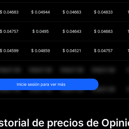
$
0.04683
$
0.04944
$
0.04663
$
0.04833
$
0.04757
$
0.0495
$
0.04643
$
0.04683
$
0.04599
$
0.04859
$
0.04521
$
0.04757
$
64,011.99
$
64,011.99
$
64,011.99
$
64,011.99
1
Inicie sesión para ver más
$
64,011.99
$
64,011.99
$
64,011.99
$
64,011.99
1
storial de precios de Opin