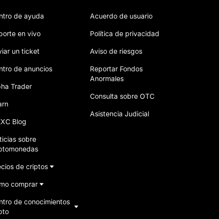
ntro de ayuda
Acuerdo de usuario
porte en vivo
Política de privacidad
iar un ticket
Aviso de riesgos
ntro de anuncios
Reportar Fondos
Anormales
pha Trader
Consulta sobre OTC
arn
Asistencia Judicial
XC Blog
ticias sobre
iptomonedas
cios de criptos
mo comprar
ntro de conocimientos
pto