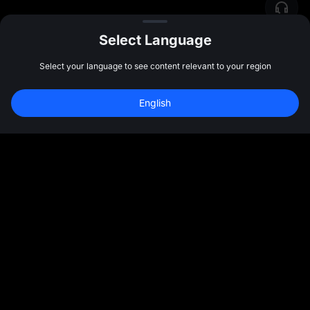
Select Language
Select your language to see content relevant to your region
Regístrate y gana 
10,000 USDT
 en 
English
bonos
Regístrate
47:59:38
Comunidad
Más
Nosotros