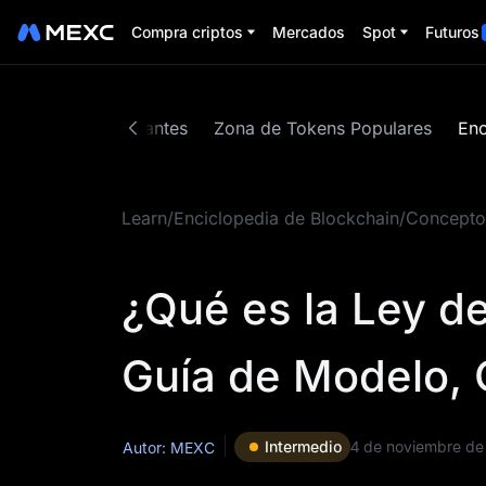
Compra criptos
Mercados
Spot
Futuros
uías para principiantes
Zona de Tokens Populares
Enc
Learn
/
Enciclopedia de Blockchain
/
Concepto
¿Qué es la Ley de
Guía de Modelo, 
Intermedio
4 de noviembre de
Autor: MEXC