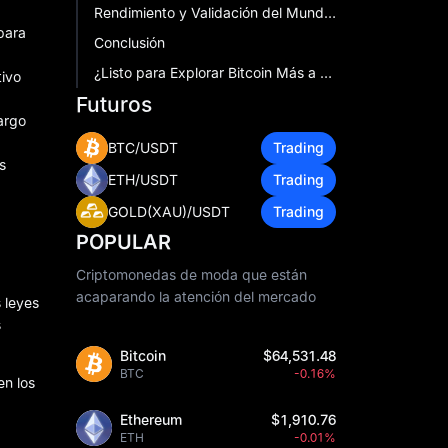
Rendimiento y Validación del Mundo Real
para
Conclusión
¿Listo para Explorar Bitcoin Más a Fondo?
tivo
Futuros
argo
BTC/USDT
Trading
s
ETH/USDT
Trading
GOLD(XAU)/USDT
Trading
POPULAR
Criptomonedas de moda que están
acaparando la atención del mercado
 leyes
s
Bitcoin
$64,531.48
BTC
-0.16%
en los
Ethereum
$1,910.76
ETH
-0.01%