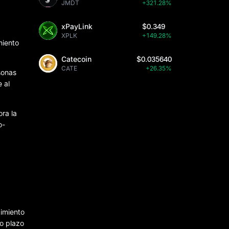
JMDT
+321.28%
xPayLink
$0.349
XPLK
+149.28%
miento
Catecoin
$0.035640
CATE
+26.35%
sonas
 al
ra la
o-
cimiento
go plazo