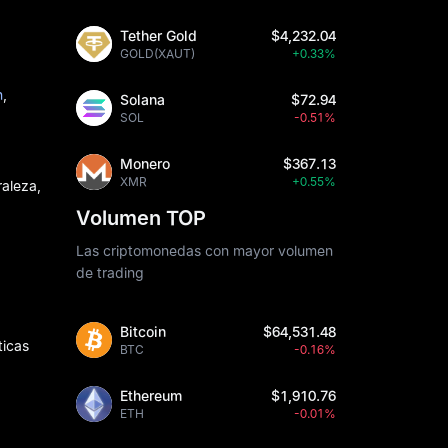
Tether Gold
$4,232.04
GOLD(XAUT)
+0.33%
n
,
Solana
$72.94
SOL
-0.51%
Monero
$367.13
XMR
+0.55%
raleza,
Volumen TOP
Las criptomonedas con mayor volumen
de trading
Bitcoin
$64,531.48
ticas
BTC
-0.16%
Ethereum
$1,910.76
ETH
-0.01%