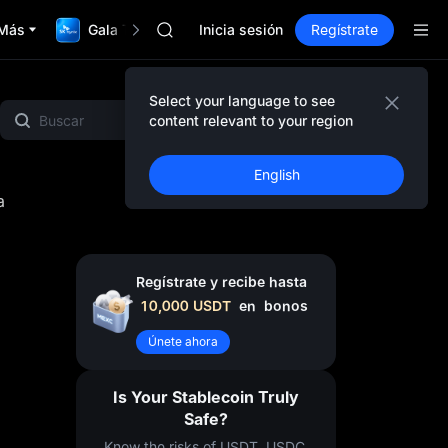
SPCX
Más
Gala TradFi de $1,000,000
CASHCAT
Inicia sesión
Regístrate
HFT
UNITREE
Futuro de Unitree ya en vivo
Select your language to see
na MX
Destacado
MEME
Gold & Silver
Proyectos
GOLD(XAU)
content relevant to your region
SPCX
CASHCAT
English
HFT
a
UNITREE
Futuro de Unitree ya en vivo
Regístrate y recibe hasta
10,000
USDT
en
bonos
Únete ahora
Is Your Stablecoin Truly
Safe?
Know the risks of USDT, USDC,