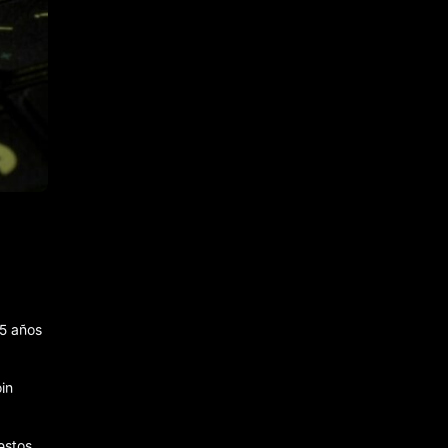
15 años
in
estos