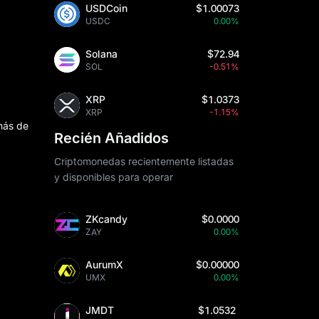
USDCoin
$1.00073
USDC
0.00%
Solana
$72.94
SOL
-0.51%
XRP
$1.0373
XRP
-1.15%
 más de
Recién Añadidos
Criptomonedas recientemente listadas
y disponibles para operar
ZKcandy
$0.0000
ZAY
0.00%
AurumX
$0.00000
UMX
0.00%
JMDT
$1.0532