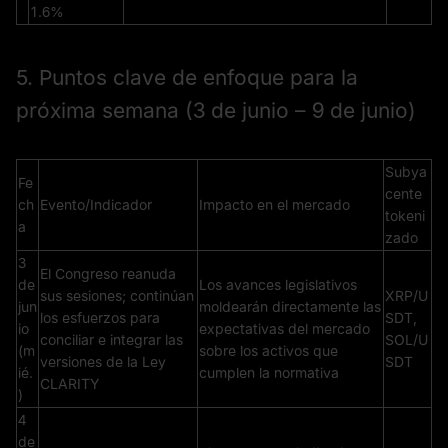
1.6%
5. Puntos clave de enfoque para la
próxima semana (3 de junio – 9 de junio)
Subya
Fe
cente
ch
Evento/Indicador
Impacto en el mercado
tokeni
a
zado
3
El Congreso reanuda
de
Los avances legislativos
sus sesiones; continúan
XRP/U
jun
moldearán directamente las
los esfuerzos para
SDT,
io
expectativas del mercado
conciliar e integrar las
SOL/U
(m
sobre los activos que
versiones de la Ley
SDT
ié.
cumplen la normativa
CLARITY
)
4
de