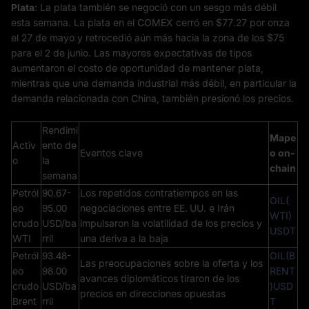
Plata
: La plata también se negoció con un sesgo más débil
esta semana. La plata en el COMEX cerró en $77.27 por onza
el 27 de mayo y retrocedió aún más hacia la zona de los $75
para el 2 de junio. Las mayores expectativas de tipos
aumentaron el costo de oportunidad de mantener plata,
mientras que una demanda industrial más débil, en particular la
demanda relacionada con China, también presionó los precios.
Rendimi
Mape
Activ
ento de
Eventos clave
o on-
o
la
chain
semana
Petról
90.67-
Los repetidos contratiempos en las
OIL(
eo
95.00
negociaciones entre EE. UU. e Irán
WTI)
crudo
USD/ba
impulsaron la volatilidad de los precios y
USDT
WTI
rril
una deriva a la baja
Petról
93.48-
OIL(B
Las preocupaciones sobre la oferta y los
eo
98.00
RENT
avances diplomáticos tiraron de los
crudo
USD/ba
)USD
precios en direcciones opuestas
Brent
rril
T