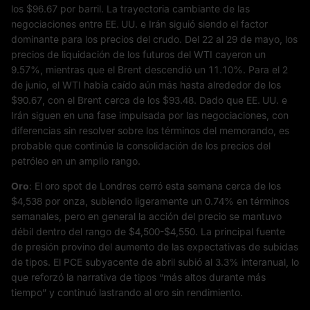
los $96.67 por barril. La trayectoria cambiante de las
negociaciones entre EE. UU. e Irán siguió siendo el factor
dominante para los precios del crudo. Del 22 al 29 de mayo, los
precios de liquidación de los futuros del WTI cayeron un
9.57%, mientras que el Brent descendió un 11.10%. Para el 2
de junio, el WTI había caído aún más hasta alrededor de los
$90.67, con el Brent cerca de los $93.48. Dado que EE. UU. e
Irán siguen en una fase impulsada por las negociaciones, con
diferencias sin resolver sobre los términos del memorando, es
probable que continúe la consolidación de los precios del
petróleo en un amplio rango.
Oro
: El oro spot de Londres cerró esta semana cerca de los
$4,538 por onza, subiendo ligeramente un 0.74% en términos
semanales, pero en general la acción del precio se mantuvo
débil dentro del rango de $4,500-$4,550. La principal fuente
de presión provino del aumento de las expectativas de subidas
de tipos. El PCE subyacente de abril subió al 3.3% interanual, lo
que reforzó la narrativa de tipos “más altos durante más
tiempo” y continuó lastrando al oro sin rendimiento.