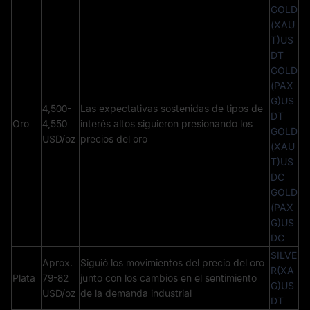
GOLD
(XAU
T)US
DT
GOLD
(PAX
G)US
4,500-
Las expectativas sostenidas de tipos de
DT
Oro
4,550
interés altos siguieron presionando los
GOLD
USD/oz
precios del oro
(XAU
T)US
DC
GOLD
(PAX
G)US
DC
SILVE
Aprox.
Siguió los movimientos del precio del oro
R(XA
Plata
79-82
junto con los cambios en el sentimiento
G)US
USD/oz
de la demanda industrial
DT