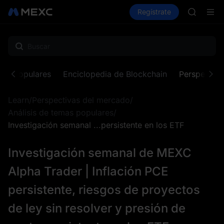
SKYAI
Compra criptos
Mercados
Regístrate
Spot
Futuros
ACE
U
AAOI
Suscripc
SPCX sub
SKYAI
ACE
ens Populares
Enciclopedia de Blockchain
Perspectiva
AAOI
Suscripc
Learn
/
Perspectivas del mercado
/
SPCX sub
Análisis de temas populares
/
Investigación semanal ...persistente en los ETF
Investigación semanal de MEXC
Alpha Trader | Inflación PCE
persistente, riesgos de proyectos
de ley sin resolver y presión de