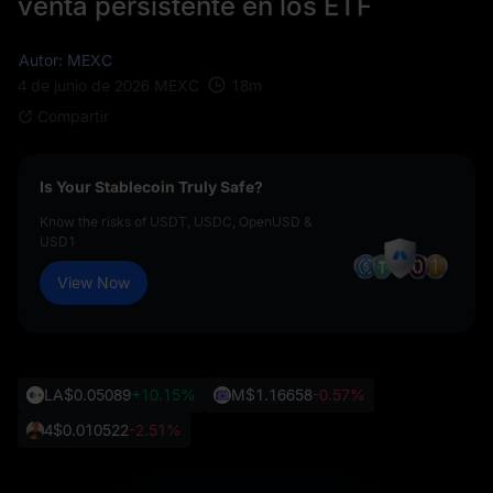
venta persistente en los ETF
Autor: MEXC
18
m
4 de junio de 2026
MEXC
Compartir
Is Your Stablecoin Truly Safe?
Know the risks of USDT, USDC, OpenUSD &
USD1
View Now
LA
$0.05089
+10.15%
M
$1.16658
-0.57%
4
$0.010522
-2.51%