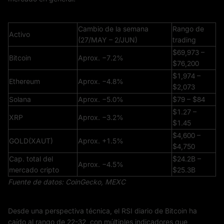
Cambio de la semana
Rango de
Activo
(27/MAY – 2/JUN)
trading
$69,973 –
Bitcoin
Aprox. −7.2%
$76,200
$1,974 –
Ethereum
Aprox. −4.8%
$2,073
Solana
Aprox. −5.0%
$79 – $84
$1.27 –
XRP
Aprox. −3.2%
$1.45
$4,600 –
GOLD(XAUT)
Aprox. +1.5%
$4,750
Cap. total del
$24.2B –
Aprox. −4.5%
mercado cripto
$25.3B
Fuente de datos: CoinGecko, MEXC
Desde una perspectiva técnica, el RSI diario de Bitcoin ha
caído al rango de 22-32, con múltiples indicadores que