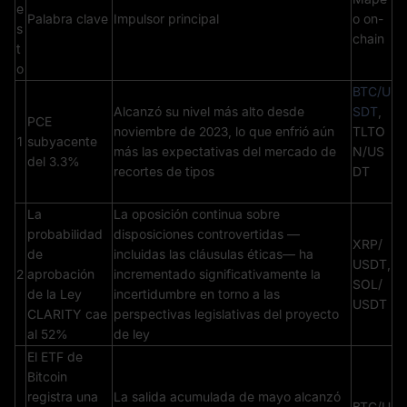
e
Palabra clave
Impulsor principal
o on-
s
chain
t
o
BTC/U
Alcanzó su nivel más alto desde
SDT
,
PCE
noviembre de 2023, lo que enfrió aún
TLTO
1
subyacente
más las expectativas del mercado de
N/US
del 3.3%
recortes de tipos
DT
La
La oposición continua sobre
probabilidad
disposiciones controvertidas —
XRP/
de
incluidas las cláusulas éticas— ha
USDT,
2
aprobación
incrementado significativamente la
SOL/
de la Ley
incertidumbre en torno a las
USDT
CLARITY cae
perspectivas legislativas del proyecto
al 52%
de ley
El ETF de
Bitcoin
registra una
La salida acumulada de mayo alcanzó
BTC/U