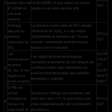
3
salida neta de
los $2,430M, lo que marcó la mayor
SDT
$1,420M en
salida en un solo mes del año
una sola
semana
Strategy
La primera venta neta de BTC desde
ejecuta su
diciembre de 2022, lo cual rompe
BTC/U
4
primera
oficialmente la narrativa de “nunca
SDT
reducción de
vender” mantenida durante mucho
BTC
tiempo por el mercado
Las
OIL(W
Las negociaciones estancadas,
conversacion
TI)US
sumadas al aumento de los riesgos de
es entre
DT,
5
conflicto militar, han mantenido los
EE. UU. e Irán
OIL(B
precios internacionales del petróleo
llegan a un
RENT)
elevados y volátiles
punto muerto
USDT
El PIB del
primer
Quedó por debajo del consenso del
trimestre se
mercado del 2.1%, lo que indica una
BTC/U
6
revisa a la
clara desaceleración del crecimiento
SDT
baja hasta el
económico