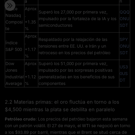
a
n
Índice
Aprox
Superó los 27,000 por primera vez,
QQQ
Nasdaq
.
impulsado por la fortaleza de la IA y los
ONU
Composi
+1.35
semiconductores
SDT
te
%
Aprox
Respaldado por la relajación de las
SPY
Índice
.
tensiones entre EE. UU. e Irán y un
ONU
S&P 500
+1.17
retroceso en los precios del petróleo
SDT
%
Dow
Aprox
Superó los 51,000 por primera vez,
US3
Jones
.
impulsado por las sorpresas positivas
0US
Industrial
+1.12
generalizadas en los beneficios de sus
DT
Average
%
componentes
2.2 Materias primas: el oro fluctúa en torno a los
$4,500 mientras la plata se debilita en paralelo
Petróleo crudo
: Los precios del petróleo bajaron esta semana
con un patrón volátil. El 27 de mayo, el WTI se negoció en torno
a los $93.89 por barril, mientras que el Brent se situó cerca de