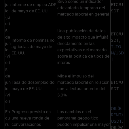
Sirve como un indicador
jun
Informe de empleo ADP
BTC/U
adelantado temprano del
io
de mayo de EE. UU.
SDT
mercado laboral en general
(ju
e.)
5
Una publicación de datos
BTC/U
de
de alto impacto que influirá
Informe de nóminas no
SDT,
jun
directamente en las
agrícolas de mayo de
TLTO
io
expectativas del mercado
EE. UU.
N/USD
(vi
sobre la política de tipos de
T
e.)
interés
5
de
Mide el impulso del
jun
Tasa de desempleo de
mercado laboral en relación
BTC/U
io
mayo de EE. UU.
con la lectura anterior del
SDT
(vi
3.9%
e.)
OIL(B
En
Progreso previsto en
Los cambios en el
RENT)
cu
una nueva ronda de
panorama geopolítico
USDT
,
rs
conversaciones
pueden impulsar una mayor
OIL(W