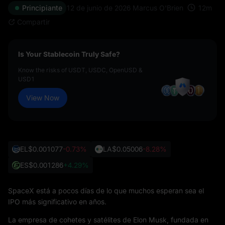
12
m
Principiante
12 de junio de 2026
Marcus O'Brien
Compartir
Is Your Stablecoin Truly Safe?
Know the risks of USDT, USDC, OpenUSD &
USD1
View Now
EL
$0.001077
-0.73%
LA
$0.05006
-8.28%
ES
$0.001286
+4.29%
SpaceX está a pocos días de lo que muchos esperan sea el
IPO más significativo en años.
La empresa de cohetes y satélites de Elon Musk, fundada en