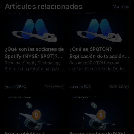
Artículos relacionados
Ver más
¿Qué son las acciones de
¿Qué es SPOTON?
Spotify (NYSE: SPOT)?
Explicación de la acción
ResumenSpotify Technology
ResumenSPOTON es una
Modelo de negocio,
tokenizada de Spotify de
S.A. es una plataforma global
acción tokenizada de Ondo
crecimiento y riesgos
Ondo
de audio y medios cuyas
diseñada para proporcionar
acciones ordinarias se
exposición económica de
negocian en la Bolsa de
rendimiento total vinculada a
Autor: MEXC
2026-08-04
Autor: MEXC
2026-08-04
Nueva York bajo el ticker
las acciones ordinarias de
SPOT. SPOT no es un
Spotify Technology S.A., que
American Depositary Receipt
cotizan en la Bo
Precio objetivo y
Precio objetivo de MSFT: