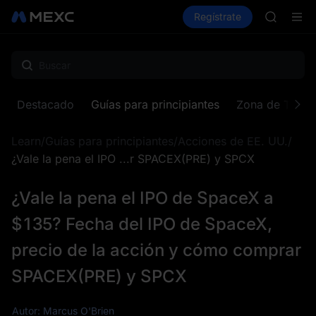
SKYAI
Compra criptos
Mercados
Regístrate
Spot
Futuros
Suscripc
SPCX sub
GOLD(X
AAOI
SKYAI
Suscripc
Destacado
Guías para principiantes
Zona de Token
SPCX sub
Learn
/
Guías para principiantes
/
Acciones de EE. UU.
/
¿Vale la pena el IPO ...r SPACEX(PRE) y SPCX
¿Vale la pena el IPO de SpaceX a
$135? Fecha del IPO de SpaceX,
precio de la acción y cómo comprar
SPACEX(PRE) y SPCX
Autor: Marcus O'Brien