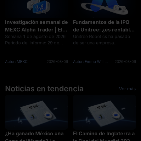
Investigación semanal de
Fundamentos de la IPO
MEXC Alpha Trader | El
de Unitree: ¿es rentable
Semana 1 de agosto de 2026
Unitree Robotics ha pasado
temor a una subida de
Unitree? Ingresos,
Período del informe: 29 de
de ser una empresa
tasas presiona el soporte
ventas de robots,
julio – 4 de agosto de 2026
emergente centrada en robots
de BTC en $63K. ¿Podrá
márgenes e I+D
Datos a fecha de: 4 de agosto
cuadrúpedos a un fabricante
la semana de los datos
de 2026 Narrativa principal
rentable con ventas de robots
Autor: MEXC
2026-08-06
Autor: Emma Williams
2026-08-06
de empleo cambiar el
Durante la última semana, el
humanoides en rápido
mercado cripto completó un
crecimiento. Los ingresos
rumbo?
cicl
aumentaron de 159,1
Noticias en tendencia
Ver más
¿Ha ganado México una
El Camino de Inglaterra a