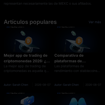
representan necesariamente las de MEXC o sus afiliados.
Artículos populares
Ver más
Mejor app de trading de
Comparativa de
criptomonedas 2026: ¿la
plataformas de
La mejor app de trading de
Las plataformas de
suya le está cobrando 20
rendimiento con
criptomonedas es aquella que
rendimiento con stablecoins
veces más sin que lo
stablecoins: ¿quién le
resuelve todo lo que usted
pagan intereses sobre USDT,
note?
paga realmente los
realmente hace desde el
USDC y otros tokens
intereses?
teléfono, sin empujarle a una
vinculados al dólar que usted
Autor: Sarah Chen
2026-08-07
Autor: Sarah Chen
2026-08-07
segunda descarga ni a un
deposita. Cuatro fuentes
flujo de órdenes más caro.
financian esos intereses: la
Con ese cri
demanda de préstamo,