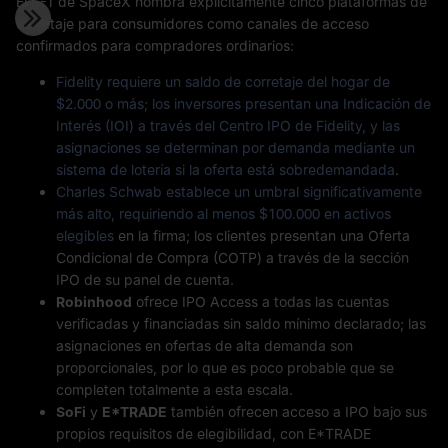
El S-1 de SpaceX nombra explícitamente cinco plataformas de
corretaje para consumidores como canales de acceso
confirmados para compradores ordinarios:
Fidelity
requiere un saldo de corretaje del hogar de
$2.000 o más; los inversores presentan una Indicación de
Interés (IOI) a través del Centro IPO de Fidelity, y las
asignaciones se determinan por demanda mediante un
sistema de lotería si la oferta está sobredemandada
.
Charles Schwab
establece un umbral significativamente
más alto, requiriendo al menos $100.000 en activos
elegibles
en la firma; los clientes presentan una Oferta
Condicional de Compra (COTP) a través de la sección
IPO de su panel de cuenta.
Robinhood
ofrece IPO Access a todas las cuentas
verificadas y financiadas sin saldo mínimo declarado; las
asignaciones en ofertas de alta demanda son
proporcionales, por lo que es poco probable que se
completen totalmente a esta escala.
SoFi
y
E*TRADE
también ofrecen acceso a IPO bajo sus
propios requisitos de elegibilidad, con E*TRADE