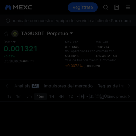
MINIMAX
Futuros
TradFi
Regístrate
Información
HEI
CAP
ta, comunícate con nuestro equipo de servicio al cliente.
UNITREE
Para cumplir 
Futuro de Unit
TAGUSDT
Perpetuo
BLESS
MINIMAX
Último
Máx. 24h
Mín. 24h
0.001321
HEI
0.001348
0.001214
Vol. operaciones 24h
Volumen 24h
CAP
584.061K
455.460M
TAG
+5.42%
UNITREE
Tasa de financiamiento
/
Contador
Precio justo
0.001321
+0.0072%
/
03:19:19
Futuro de Unit
iones
Análisis
Impulsores del mercado
Reglas de trading
1s
1m
5m
15m
1H
4H
1D
Último precio
Ori