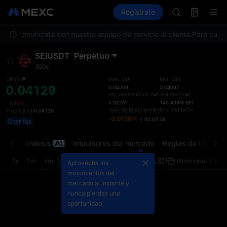
ACE
Futuros
TradFi
Regístrate
Información
AAOI
Event
Suscripción m
unta, comunícate con nuestro equipo de servicio al cliente.
SPCX sube pes
Para cumpli
SKYAI
SEIUSDT
Perpetuo
ACE
300x
AAOI
Suscripción m
Último
Máx. 24h
Mín. 24h
0.04129
0.04209
0.04097
SPCX sube pes
Vol. operaciones 24h
Volumen 24h
5.922M
143.439M
SEI
-1.05%
Tasa de financiamiento
/
Contador
Precio justo
0.04129
-0.0150%
/
02:07:38
0 tarifas
iones
Análisis
Impulsores del mercado
Reglas de trading
1s
1m
5m
15m
1H
4H
1D
Último precio
Ori
Aprovecha los
movimientos del
mercado al instante y
nunca pierdas una
oportunidad