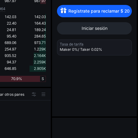
d
987.97
987.97
964
Regístrate para reclamar 
$
20
142.03
142.03
22.40
164.43
Iniciar sesión
24.81
189.24
95.40
284.65
689.06
973.71
Tasa de tarifa
254.97
1.229K
Maker
0%
/ Taker
0.02%
935.52
2.164K
94.37
2.259K
646.85
2.905K
70.9%
S
ar otros pares