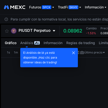
Futuros
TradFi
Información
Para cumplir con la normativa local, los servicios no están di
Cambio
Preci
PIUSDT
Perpetuo
0.08962
-1.53%
0.08
Gráfico
Análisis
Información
Reglas de trading
Límit
1s
1m
5m
15m
1H
4H
1D
Último precio
El Análisis de IA ya está
disponible. ¡Haz clic para
obtener ideas de trading!