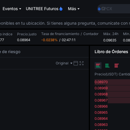
GOLD(XAU)
Eventos
UNITREE Futuros
Más
SPCX
CASHCAT
HFT
sponibles en tu ubicación. Si tienes alguna pregunta, comunícate con n
UNITREE
Tasa de financiamiento
/
Contador
Futuro de Unit
Máx. 24h
Mín.
o índice
Precio justo
977
0.08964
-0.0238%
/
02:47:10
GOLD(XAU)
0.09635
0.0
SPCX
e de riesgo
Libro de Órdenes
CASHCAT
HFT
Original
UNITREE
Futuro de Unit
Precio
(
USDT
)
Cantid
0.08970
0.08969
0.08968
0.08967
0.08966
0.08965
0.08964
0.08963