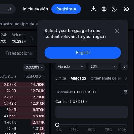
Inicia sesión
Regístrate
uestro equipo de servicio al cliente.
Select your language to see
ree ya en vivo
 24h
Volumen 24h(PI)
Vol. operaciones 24h(USDT)
content relevant to your region
Operar
Estrategia de IA
NEW
8700
36.288M
3.324M
Abrir
Cerrar
English
Transacciones
Impulsores del mercado
Aislado
20X
S
0.00001
ree ya en vivo
ad
(
USDT
)
Total
(
USDT
)
Límite
Mercado
Orden límite de seguimie
2.037K
14.798K
22.33
12.761K
Disponible
0.0000 USDT
420.41
12.738K
Cantidad
(USDT)
5.742K
12.318K
39.45
6.576K
4.065K
6.536K
1.461K
2.471K
22.49
1.010K
0%
25%
50%
75%
100%