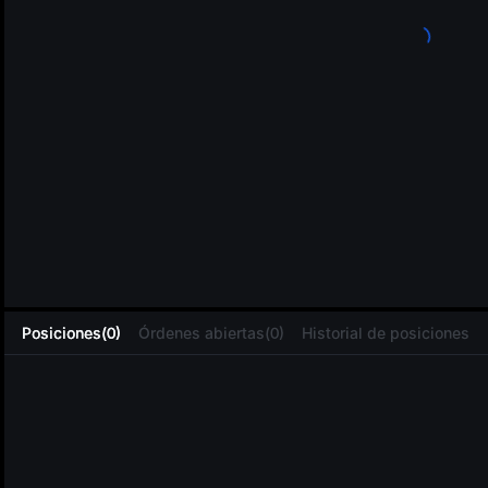
L
Posiciones(0)
Órdenes abiertas(0)
Historial de posiciones