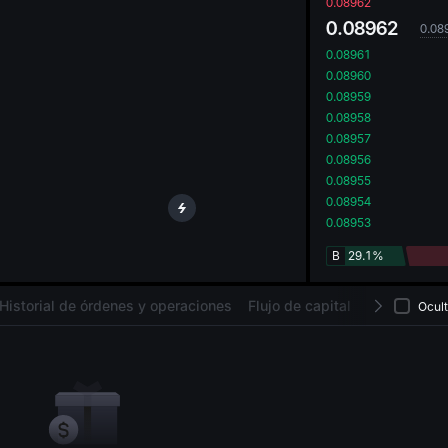
oa
0.08962
0.08962
0.08
0.08961
0.08960
0.08959
0.08958
0.08957
0.08956
0.08955
0.08954
0.08953
B
29.1%
Historial de órdenes y operaciones
Flujo de capital
Activos
Ocult