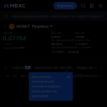
AAOI
Futuros
TradFi
Regístrate
Información
SKYAI
Event
Suscripción m
ación. Si tienes alguna pregunta, comunícate con nuestro equipo de ser
SPCX sube pes
GOLD(XAU)
HUSDT
Perpetuo
AAOI
SKYAI
Último
Máx. 24h
Mín. 24h
0.07764
Suscripción m
0.08030
0.07440
Vol. operaciones 24h
Volumen 24h
SPCX sube pes
899.093K
11.519M
H
-2.97%
Tasa de financiamiento
/
Contador
Precio justo
0.07761
+0.0260%
/
02:34:07
iones
Análisis
Impulsores del mercado
Reglas de trading
1s
1m
5m
15m
1H
4H
1D
Último precio
Ori
Aprovecha los
movimientos del
mercado al instante y
nunca pierdas una
oportunidad