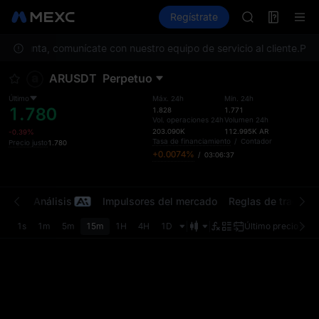
AAOI
Futuros
TradFi
Regístrate
Información
SKYAI
Event
Suscripción m
a pregunta, comunícate con nuestro equipo de servicio al cliente.
SPCX sube pes
Para
GOLD(XAU)
ARUSDT
Perpetuo
AAOI
SKYAI
Último
Máx. 24h
Mín. 24h
1.780
Suscripción m
1.828
1.771
Vol. operaciones 24h
Volumen 24h
SPCX sube pes
203.090K
112.995K
AR
-0.39%
Tasa de financiamiento
/
Contador
Precio justo
1.780
+0.0074%
/
03:06:37
iones
Análisis
Impulsores del mercado
Reglas de trading
1s
1m
5m
15m
1H
4H
1D
Último precio
Ori