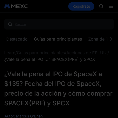
AAOI
Compra criptos
Mercados
Regístrate
Spot
Futuros
SKYAI
Suscripc
SPCX sub
GOLD(X
AAOI
SKYAI
Destacado
Guías para principiantes
Zona de Token
Suscripc
SPCX sub
Learn
/
Guías para principiantes
/
Acciones de EE. UU.
/
¿Vale la pena el IPO ...r SPACEX(PRE) y SPCX
¿Vale la pena el IPO de SpaceX a
$135? Fecha del IPO de SpaceX,
precio de la acción y cómo comprar
SPACEX(PRE) y SPCX
Autor: Marcus O'Brien