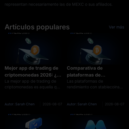
representan necesariamente las de MEXC o sus afiliados.
Artículos populares
Ver más
Mejor app de trading de
Comparativa de
criptomonedas 2026: ¿la
plataformas de
La mejor app de trading de
Las plataformas de
suya le está cobrando 20
rendimiento con
criptomonedas es aquella que
rendimiento con stablecoins
veces más sin que lo
stablecoins: ¿quién le
resuelve todo lo que usted
pagan intereses sobre USDT,
note?
paga realmente los
realmente hace desde el
USDC y otros tokens
intereses?
teléfono, sin empujarle a una
vinculados al dólar que usted
Autor: Sarah Chen
2026-08-07
Autor: Sarah Chen
2026-08-07
segunda descarga ni a un
deposita. Cuatro fuentes
flujo de órdenes más caro.
financian esos intereses: la
Con ese cri
demanda de préstamo,