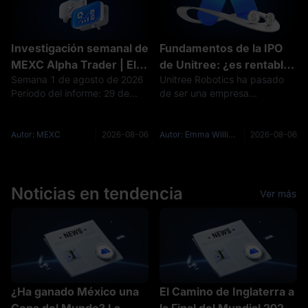
Investigación semanal de
Fundamentos de la IPO
MEXC Alpha Trader | El
de Unitree: ¿es rentable
Semana 1 de agosto de 2026
Unitree Robotics ha pasado
temor a una subida de
Unitree? Ingresos,
Período del informe: 29 de
de ser una empresa
tasas presiona el soporte
ventas de robots,
julio – 4 de agosto de 2026
emergente centrada en robots
de BTC en $63K. ¿Podrá
márgenes e I+D
Datos a fecha de: 4 de agosto
cuadrúpedos a un fabricante
la semana de los datos
de 2026 Narrativa principal
rentable con ventas de robots
Autor: MEXC
2026-08-06
Autor: Emma Williams
2026-08-06
de empleo cambiar el
Durante la última semana, el
humanoides en rápido
mercado cripto completó un
crecimiento. Los ingresos
rumbo?
cicl
aumentaron de 159,1
Noticias en tendencia
Ver más
¿Ha ganado México una
El Camino de Inglaterra a