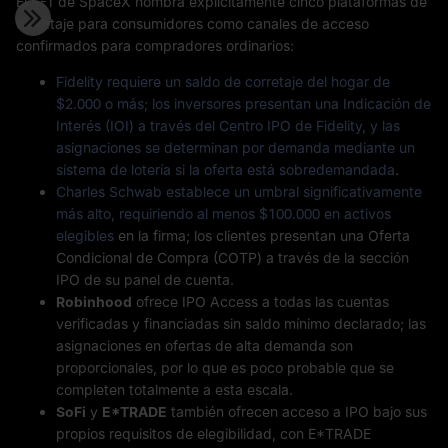
El S-1 de SpaceX nombra explícitamente cinco plataformas de
corretaje para consumidores como canales de acceso
confirmados para compradores ordinarios:
Fidelity
requiere un saldo de corretaje del hogar de
$2.000 o más; los inversores presentan una Indicación de
Interés (IOI) a través del Centro IPO de Fidelity, y las
asignaciones se determinan por demanda mediante un
sistema de lotería si la oferta está sobredemandada
.
Charles Schwab
establece un umbral significativamente
más alto, requiriendo al menos $100.000 en activos
elegibles
en la firma; los clientes presentan una Oferta
Condicional de Compra (COTP) a través de la sección
IPO de su panel de cuenta.
Robinhood
ofrece IPO Access a todas las cuentas
verificadas y financiadas sin saldo mínimo declarado; las
asignaciones en ofertas de alta demanda son
proporcionales, por lo que es poco probable que se
completen totalmente a esta escala.
SoFi
y
E*TRADE
también ofrecen acceso a IPO bajo sus
propios requisitos de elegibilidad, con E*TRADE