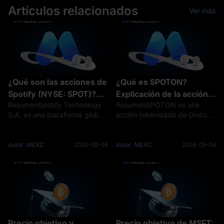
Artículos relacionados
Ver más
¿Qué son las acciones de
¿Qué es SPOTON?
Spotify (NYSE: SPOT)?
Explicación de la acción
ResumenSpotify Technology
ResumenSPOTON es una
Modelo de negocio,
tokenizada de Spotify de
S.A. es una plataforma global
acción tokenizada de Ondo
crecimiento y riesgos
Ondo
de audio y medios cuyas
diseñada para proporcionar
acciones ordinarias se
exposición económica de
negocian en la Bolsa de
rendimiento total vinculada a
Autor: MEXC
2026-08-04
Autor: MEXC
2026-08-04
Nueva York bajo el ticker
las acciones ordinarias de
SPOT. SPOT no es un
Spotify Technology S.A., que
American Depositary Receipt
cotizan en la Bo
Precio objetivo y
Precio objetivo de MSFT: