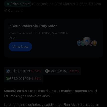
12
m
Principiante
12 de junio de 2026
Marcus O'Brien
Compartir
Is Your Stablecoin Truly Safe?
Know the risks of USDT, USDC, OpenUSD &
USD1
View Now
EL
$0.001078
-0.73%
LA
$0.05151
-3.52%
ES
$0.001204
-1.39%
SpaceX está a pocos días de lo que muchos esperan sea el
IPO más significativo en años.
La empresa de cohetes y satélites de Elon Musk, fundada en