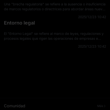
Una "brecha regulatoria" se refiere a la ausencia o insuficiencia
de marcos regulatorios o directrices para abordar áreas nuevas
o en evolución en tecnología, mercados u otros sectores. Esta
2025/12/23 10:42
brecha su
Entorno legal
El "Entorno Legal" se refiere al marco de leyes, regulaciones y
procesos legales que rigen las operaciones de empresas e
individuos dentro de una jurisdicción específica. Este entorno
2025/12/23 10:42
influye en la fo
Comunidad
Más