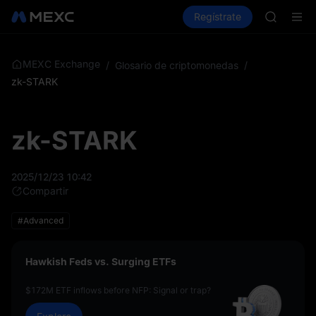
GOLD(X
Compra criptos
Mercados
Regístrate
Spot
Futuros
AAOI
SKYAI
Suscripc
SPCX sub
MEXC Exchange
/
Glosario de criptomonedas
/
GOLD(X
zk-STARK
AAOI
SKYAI
Suscripc
zk-STARK
SPCX sub
2025/12/23 10:42
Compartir
#Advanced
Hawkish Feds vs. Surging ETFs
$172M ETF inflows before NFP: Signal or trap?