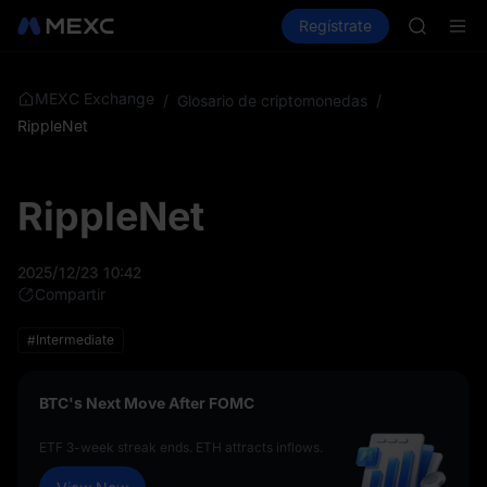
ACE
Compra criptos
Mercados
Regístrate
Spot
Futuros
HFT
SPCX
UNITREE
Futuro de
MEXC Exchange
/
Glosario de criptomonedas
/
SKYAI
RippleNet
ACE
HFT
SPCX
RippleNet
UNITREE
Futuro de
2025/12/23 10:42
Compartir
#Intermediate
BTC's Next Move After FOMC
ETF 3-week streak ends. ETH attracts inflows.