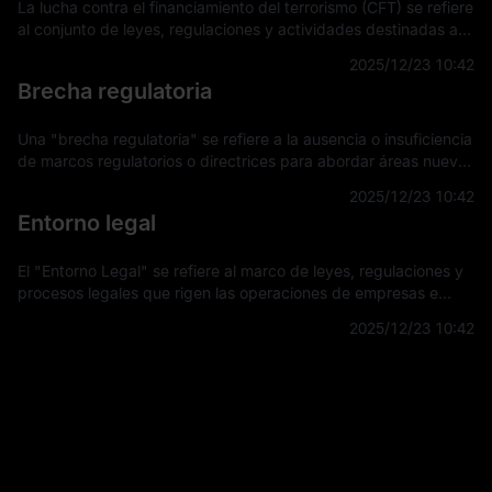
La lucha contra el financiamiento del terrorismo (CFT) se refiere
al conjunto de leyes, regulaciones y actividades destinadas a
detectar, prevenir e interrumpir el apoyo financiero a
2025/12/23 10:42
actividades terro
Brecha regulatoria
Una "brecha regulatoria" se refiere a la ausencia o insuficiencia
de marcos regulatorios o directrices para abordar áreas nuevas
o en evolución en tecnología, mercados u otros sectores. Esta
2025/12/23 10:42
brecha su
Entorno legal
El "Entorno Legal" se refiere al marco de leyes, regulaciones y
procesos legales que rigen las operaciones de empresas e
individuos dentro de una jurisdicción específica. Este entorno
2025/12/23 10:42
influye en la fo