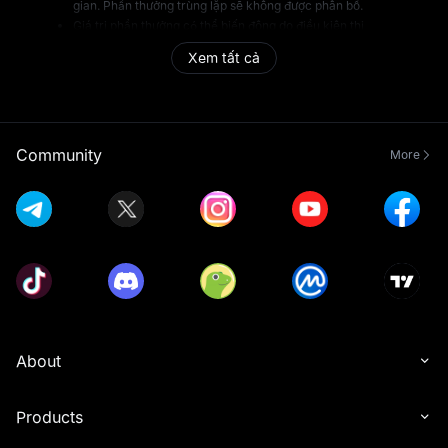
gian. Phần thưởng trùng lặp sẽ không được phân bổ.
Giá trị phần thưởng có thể biến động do điều kiện thị
trường và có thể tăng hoặc giảm bất kỳ lúc nào. MEXC
Xem tất cả
không chịu trách nhiệm cho bất kỳ thay đổi nào về giá trị
phần thưởng do biến động thị trường.
Tất cả người chiến thắng phần thưởng đều phải trải qua
quá trình xét duyệt kiểm soát rủi ro của MEXC trước khi
phân bổ phần thưởng. Người dùng không vượt qua xét
duyệt sẽ không nhận được phần thưởng, và phần thưởng
Community
More
sẽ không được cấp lại. MEXC toàn quyền quyết định cuối
cùng đối với mọi vấn đề liên quan đến phân bổ phần
thưởng.
Trong thời gian sự kiện, MEXC sẽ giám sát hoạt động giao
dịch để phát hiện và ngăn chặn mọi hành vi gian lận hoặc
bất thường, bao gồm nhưng không giới hạn ở: tạo nhiều tài
khoản, sử dụng tài khoản hoặc thông tin cá nhân của
người khác, cung cấp thông tin KYC sai, làm giả dữ liệu
giao dịch, thực hiện giao dịch ảo hoặc rửa tiền, vi phạm
điều khoản sự kiện, vi phạm quy định địa phương hoặc
tham gia các hoạt động bất hợp pháp, gian lận hoặc gây
hại khác. Nếu phát hiện hành vi như vậy, MEXC toàn
quyền hủy tư cách nhận thưởng của người dùng.
About
Sự kiện này không cấu thành và không nên được xem
như lời khuyên đầu tư hoặc khuyến nghị mua bán bất kỳ
sản phẩm nào. Tài sản kỹ thuật số mang tính đầu cơ và
Products
biến động mạnh, có thể mất thanh khoản bất kỳ lúc nào.
Tài sản kỹ thuật số chỉ phù hợp với nhà đầu tư có khả